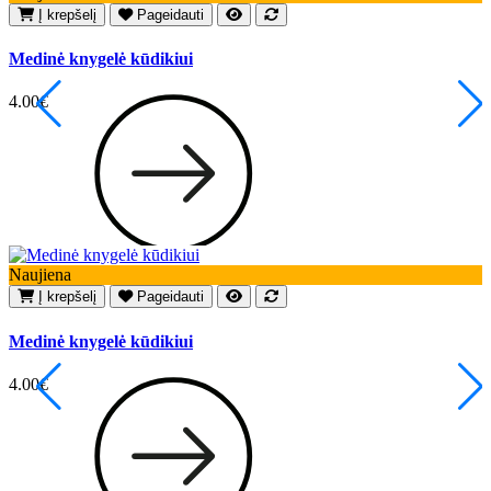
Į krepšelį
Pageidauti
Medinė knygelė kūdikiui
M
4.00€
1
Naujiena
N
Į krepšelį
Pageidauti
Medinė knygelė kūdikiui
M
4.00€
1