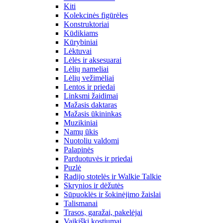
Kiti
Kolekcinės figūrėles
Konstruktoriai
Kūdikiams
Kūrybiniai
Lėktuvai
Lėlės ir aksesuarai
Lėlių nameliai
Lėlių vežimėliai
Lentos ir priedai
Linksmi žaidimai
Mažasis daktaras
Mažasis ūkininkas
Muzikiniai
Namų ūkis
Nuotoliu valdomi
Palapinės
Parduotuvės ir priedai
Puzlė
Radijo stotelės ir Walkie Talkie
Skrynios ir dėžutės
Sūpuoklės ir šokinėjimo žaislai
Talismanai
Trasos, garažai, pakelėjai
Vaikiški kostiumai