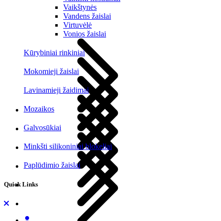
Vaikštynės
Vandens žaislai
Virtuvėlė
Vonios žaislai
Kūrybiniai rinkiniai
Mokomieji žaislai
Lavinamieji žaidimai
Mozaikos
Galvosūkiai
Minkšti silikoniniai blokeliai
Paplūdimio žaislai
Quick Links