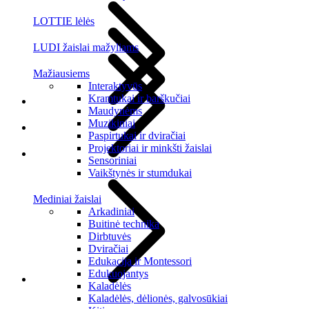
LOTTIE lėlės
LUDI žaislai mažyliams
Mažiausiems
Interaktyvūs
Kramtukai ir barškučiai
Maudynėms
Muzikiniai
Paspirtukai ir dviračiai
Projektoriai ir minkšti žaislai
Sensoriniai
Vaikštynės ir stumdukai
Mediniai žaislai
Arkadiniai
Buitinė technika
Dirbtuvės
Dviračiai
Edukacija ir Montessori
Edukuojantys
Kaladėlės
Kaladėlės, dėlionės, galvosūkiai