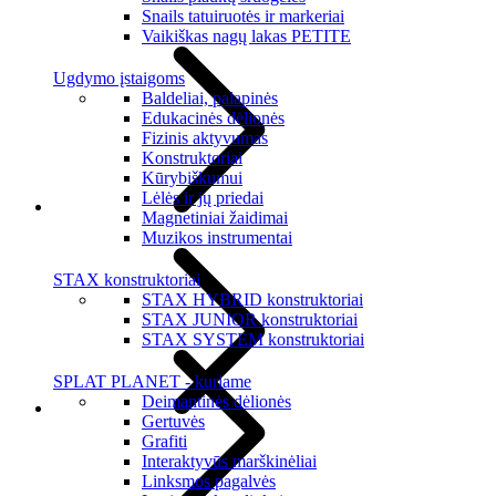
Snails tatuiruotės ir markeriai
Vaikiškas nagų lakas PETITE
Ugdymo įstaigoms
Baldeliai, palapinės
Edukacinės dėlionės
Fizinis aktyvumas
Konstruktoriai
Kūrybiškumui
Lėlės ir jų priedai
Magnetiniai žaidimai
Muzikos instrumentai
STAX konstruktoriai
STAX HYBRID konstruktoriai
STAX JUNIOR konstruktoriai
STAX SYSTEM konstruktoriai
SPLAT PLANET - kuriame
Deimantinės dėlionės
Gertuvės
Grafiti
Interaktyvūs marškinėliai
Linksmos pagalvės