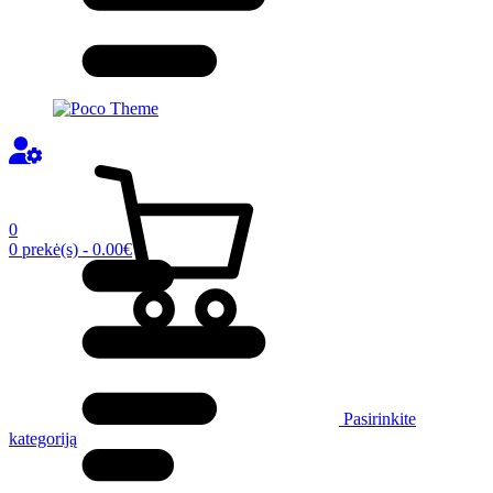
0
0 prekė(s) - 0.00€
Pasirinkite
kategoriją