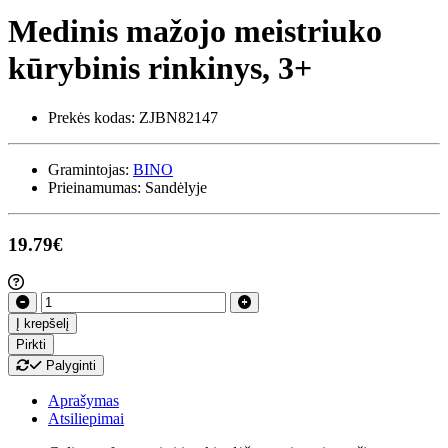
Medinis mažojo meistriuko
kūrybinis rinkinys, 3+
Prekės kodas:
ZJBN82147
Gramintojas:
BINO
Prieinamumas:
Sandėlyje
19.79€
Į krepšelį
Pirkti
Palyginti
Aprašymas
Atsiliepimai