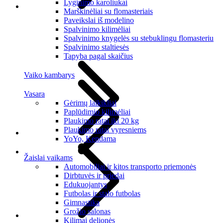
Lyginimo karoliukai
Marškinėliai su flomasteriais
Paveikslai iš modelino
Spalvinimo kilimėliai
Spalvinimo knygelės su stebuklingu flomasteriu
Spalvinimo staltiesės
Tapyba pagal skaičius
Vaiko kambarys
Vasara
Gėrimų laikikliai
Paplūdimio kilimėliai
Plaukimo ratai iki 20 kg
Plaukimo ratai vyresniems
YoYo, Kendama
Žaislai vaikams
Automobiliai ir kitos transporto priemonės
Dirbtuvės ir priedai
Edukuojantys
Futbolas ir stalo futbolas
Gimnastika
Grožio salonas
Kilimai delionės