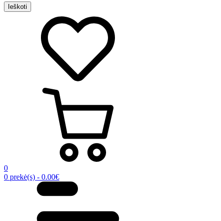
Ieškoti
0
0 prekė(s) - 0.00€