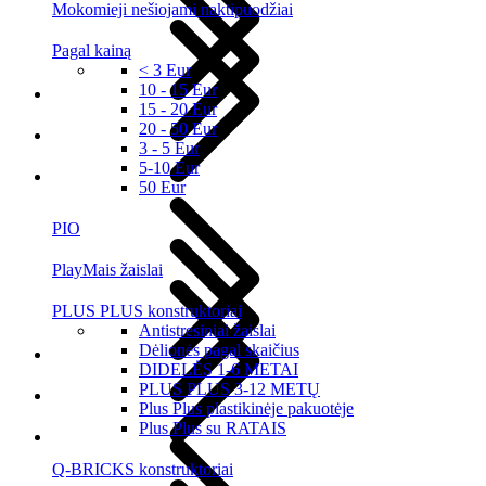
Mokomieji nešiojami naktipuodžiai
Pagal kainą
< 3 Eur
10 - 15 Eur
15 - 20 Eur
20 - 50 Eur
3 - 5 Eur
5-10 Eur
50 Eur
PIO
PlayMais žaislai
PLUS PLUS konstruktoriai
Antistresiniai žaislai
Dėlionės pagal skaičius
DIDELĖS 1-6 METAI
PLUS PLUS 3-12 METŲ
Plus Plus plastikinėje pakuotėje
Plus Plus su RATAIS
Q-BRICKS konstruktoriai