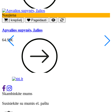
Naujiena
N
Į krepšelį
Pageidauti
Apvalios supynės, žalios
Ž
64.98€
3
Skambinkite mums
+37065548939
Susisiekite su mumis el. paštu
info@titi.lt