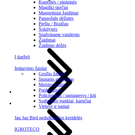
Kuprinės / piniginės
Magiški skėčiai
Magnetiniai žaidimai
Papuošalų dėžutės
Piešiu / Braižau
Šokdynės
Spalviname vandeniu
Žaidimai
Žaidimo dėžės
Į darželį
Imitavimo žaislai
Grožio žaislai
Jaunasis gydytojas
Meistro žaislai
Parduotuvės
Policininkas / ugniagesys / kiti
Sodininko įrankiai, karučiai
Virtuvė ir namai
Jaq Jaq Bird nedulkančios kreidelės
IGROTECO