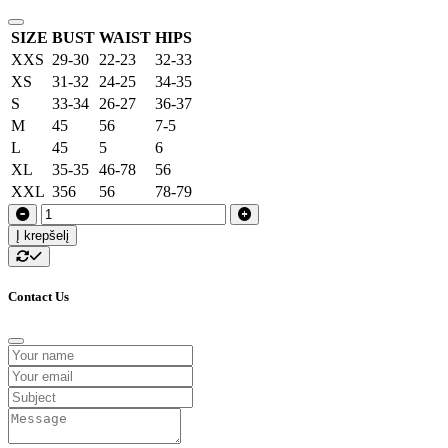
SIZE
BUST
WAIST
HIPS
XXS
29-30
22-23
32-33
XS
31-32
24-25
34-35
S
33-34
26-27
36-37
M
45
56
7-5
L
45
5
6
XL
35-35
46-78
56
XXL
356
56
78-79
Į krepšelį
Contact Us