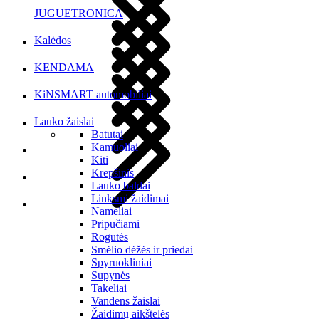
JUGUETRONICA
Kalėdos
KENDAMA
KiNSMART automobiliai
Lauko žaislai
Batutai
Kamuoliai
Kiti
Krepšinis
Lauko baldai
Linksmi žaidimai
Nameliai
Pripučiami
Rogutės
Smėlio dėžės ir priedai
Spyruokliniai
Supynės
Takeliai
Vandens žaislai
Žaidimų aikštelės