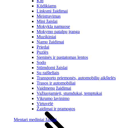
Kiti
Kūdikiams
Linksmi žaidimai
Meistravimas
Mini žaislai
Mokykla namuose
Mokymo patalpų įranga
Muzikiniai
Namų žaidimai
Priedai
Puzlės
Sieninės ir pastatomas lentos
Sodo
Stūmdomi žaislai
Su raišteliais
Transporto priemonės, automobilių aikštelės
Trasos ir automobiliai
Vaidmenų žaidimai
Važiuojamieji, stumdukai, temptukai
Vikrumo lavinimo
Virtuvėlė
Žaidimai ir pramogos
Mentari mediniai žaislai