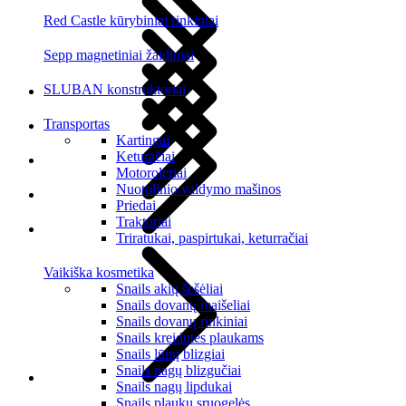
Red Castle kūrybiniai rinkiniai
Sepp magnetiniai žaidimai
SLUBAN konstruktoriai
Transportas
Kartingai
Keturačiai
Motoroleriai
Nuotolinio valdymo mašinos
Priedai
Traktoriai
Triratukai, paspirtukai, keturračiai
Vaikiška kosmetika
Snails akių šešėliai
Snails dovanų maišeliai
Snails dovanų rinkiniai
Snails kreidutės plaukams
Snails lūpų blizgiai
Snails nagų blizgučiai
Snails nagų lipdukai
Snails plaukų sruogelės