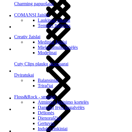
Charming papuošalai
COMANSI žaislai
Laukiniai vakarai
Teminės figūrėlės
Creativ žaislai
Mediniai žaislai
Mielos smulkmenėlės
Modelinai
Cuty Clips plaukų aksesuarai
Dviratukai
Balansiniai
Triračiai
Floss&Rock - smagiai
Atminties lavinimo kortelės
Dantukų fėjos pagalvėlės
Dėlionės
Dienoraščiai
Gertuvės
Indukų rinkiniai