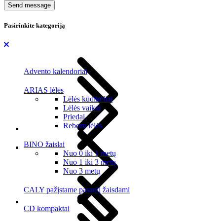
Send message
Pasirinkite kategoriją
Advento kalendoriai
ARIAS lėlės
Lėlės kūdikėliai
Lėlės vaikai
Priedai
Reborn lėlės
BINO žaislai
Nuo 0 iki 1 metų
Nuo 1 iki 3 metų
Nuo 3 metų
CALY pažįstame pasaulį žaisdami
CD kompaktai