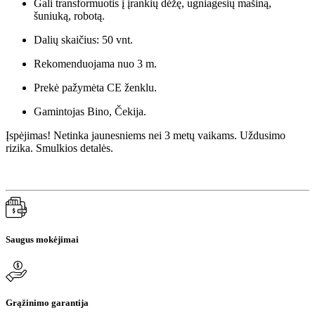
Gali transformuotis į įrankių dėžę, ugniagesių mašiną,
šuniuką, robotą.
Dalių skaičius: 50 vnt.
Rekomenduojama nuo 3 m.
Prekė pažymėta CE ženklu.
Gamintojas Bino, Čekija.
Įspėjimas! Netinka jaunesniems nei 3 metų vaikams. Uždusimo
rizika. Smulkios detalės.
Saugus mokėjimai
Grąžinimo garantija