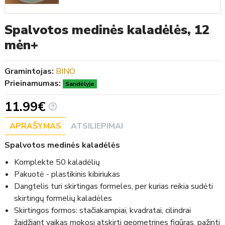
Spalvotos medinės kaladėlės, 12
mėn+
Gramintojas:
BINO
Prieinamumas:
Sandėlyje
11.99€
APRAŠYMAS
ATSILIEPIMAI
Spalvotos medinės kaladėlės
Komplekte 50 kaladėlių
Pakuotė - plastikinis kibiriukas
Dangtelis turi skirtingas formeles, per kurias reikia sudėti
skirtingų formelių kaladėles
Skirtingos formos: stačiakampiai, kvadratai, cilindrai
žaidžiant vaikas mokosi atskirti geometrines figūras, pažinti