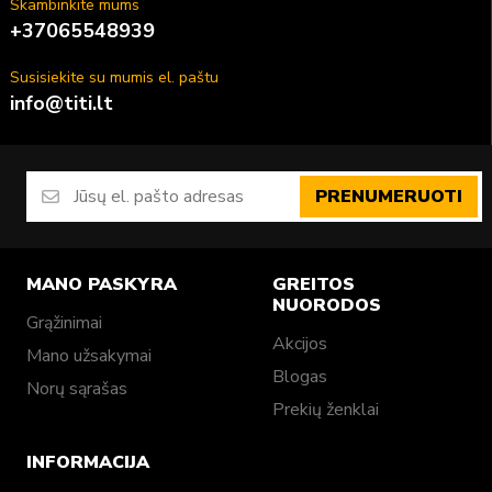
Skambinkite mums
+37065548939
Susisiekite su mumis el. paštu
info@titi.lt
PRENUMERUOTI
MANO PASKYRA
GREITOS
NUORODOS
Grąžinimai
Akcijos
Mano užsakymai
Blogas
Norų sąrašas
Prekių ženklai
INFORMACIJA