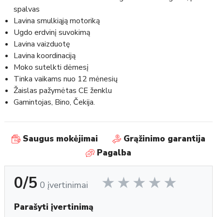
spalvas
Lavina smulkiąją motoriką
Ugdo erdvinį suvokimą
Lavina vaizduotę
Lavina koordinaciją
Moko sutelkti dėmesį
Tinka vaikams nuo 12 mėnesių
Žaislas pažymėtas CE ženklu
Gamintojas, Bino, Čekija.
Saugus mokėjimai
Grąžinimo garantija
Pagalba
0/5
0 įvertinimai
Parašyti įvertinimą