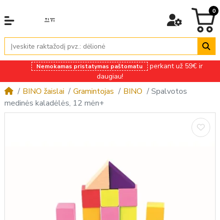
0
perkant už 59€ ir
Nemokamas pristatymas paštomatu
daugiau!
BINO žaislai
Gramintojas
BINO
Spalvotos
medinės kaladėlės, 12 mėn+