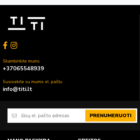
figūrėlėmis, 12 vnt., FSC
Skambinkite mums
+37065548939
Susisiekite su mumis el. paštu
info@titi.lt
PRENUMERUOTI