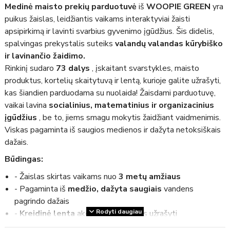
Medinė maisto prekių parduotuvė
iš
WOOPIE GREEN
yra
puikus žaislas, leidžiantis vaikams interaktyviai žaisti
apsipirkimą ir lavinti svarbius gyvenimo įgūdžius. Šis didelis,
spalvingas prekystalis suteiks
valandų valandas kūrybiško
ir lavinančio žaidimo.
Rinkinį sudaro
73 dalys
, įskaitant svarstykles, maisto
produktus, kortelių skaitytuvą ir lentą, kurioje galite užrašyti,
kas šiandien parduodama su nuolaida! Žaisdami parduotuvę,
vaikai lavina
socialinius, matematinius ir organizacinius
įgūdžius
, be to, jiems smagu mokytis žaidžiant vaidmenimis.
Viskas pagaminta iš saugios medienos ir dažyta netoksiškais
dažais.
Būdingas:
- Žaislas skirtas vaikams nuo
3 metų amžiaus
- Pagaminta iš
medžio, dažyta saugiais
vandens
pagrindo dažais
Rodyti daugiau
-
Kreidinė lenta
akcijoms ar kainoms užrašyti
- Realistiška išvaizda – puikiai tinka žaisti parduotuvėje ar