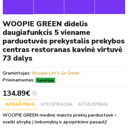
WOOPIE GREEN didelis
daugiafunkcis 5 viename
parduotuvės prekystalis prekybos
centras restoranas kavinė virtuvė
73 dalys
Gramintojas:
Woopie Let's Go Green
Prieinamumas:
Sandėlyje
134.89€
APRAŠYMAS
SPECIFIKACIJA
ATSILIEPIMAI
WOOPIE GREEN medinė maisto prekių parduotuvė –
sveiki atvykę į linksmybių ir apsipirkimo pasaulį!