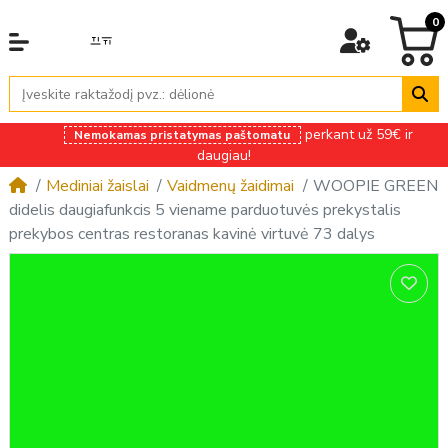
0
perkant už 59€ ir
Nemokamas pristatymas paštomatu
daugiau!
Mediniai žaislai
Vaidmenų žaidimai
WOOPIE GREEN
didelis daugiafunkcis 5 viename parduotuvės prekystalis
prekybos centras restoranas kavinė virtuvė 73 dalys