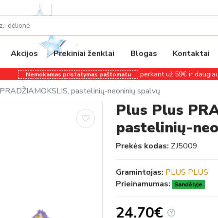
Akcijos
Prekiniai ženklai
Blogas
Kontaktai
perkant už 59€ ir daugiau
Nemokamas pristatymas paštomatu
 PRADŽIAMOKSLIS, pastelinių-neoninių spalvų
Plus Plus PR
pastelinių-neo
Prekės kodas:
ZJ5009
Gramintojas:
PLUS PLUS
Prieinamumas:
Sandėlyje
24.70€