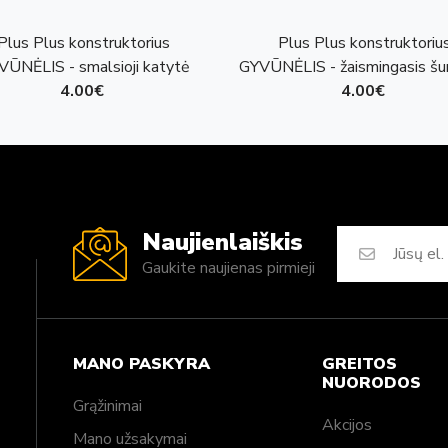
Plus Plus konstruktorius
Plus Plus konstruktoriu
VŪNĖLIS - smalsioji katytė
GYVŪNĖLIS - žaismingasis šu
4.00€
4.00€
Naujienlaiškis
Gaukite naujienas pirmieji
MANO PASKYRA
GREITOS
NUORODOS
Grąžinimai
Akcijos
Mano užsakymai