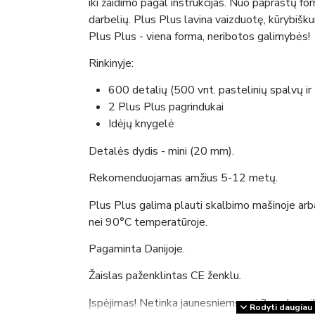
iki žaidimo pagal instrukcijas. Nuo paprastų fo
darbelių. Plus Plus lavina vaizduotę, kūrybišk
Plus Plus - viena forma, neribotos galimybės!
Rinkinyje:
600 detalių (500 vnt. pastelinių spalvų ir
2 Plus Plus pagrindukai
Idėjų knygelė
Detalės dydis - mini (20 mm).
Rekomenduojamas amžius 5-12 metų.
Plus Plus galima plauti skalbimo mašinoje arb
nei 90°C temperatūroje.
Pagaminta Danijoje.
Žaislas paženklintas CE ženklu.
Įspėjimas! Netinka jaunesniems nei 3 metų vai
Rodyti daugiau