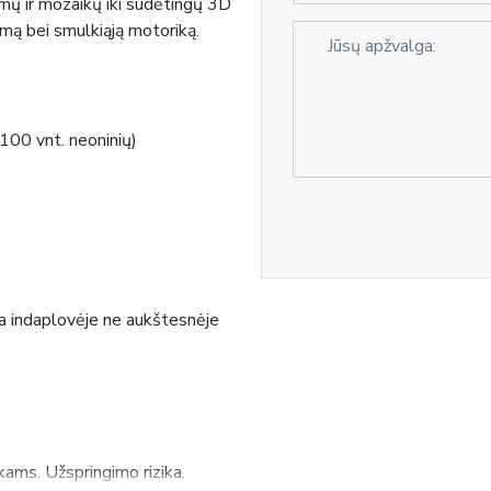
rmų ir mozaikų iki sudėtingų 3D
umą bei smulkiąją motoriką.
 100 vnt. neoninių)
a indaplovėje ne aukštesnėje
kams. Užspringimo rizika.