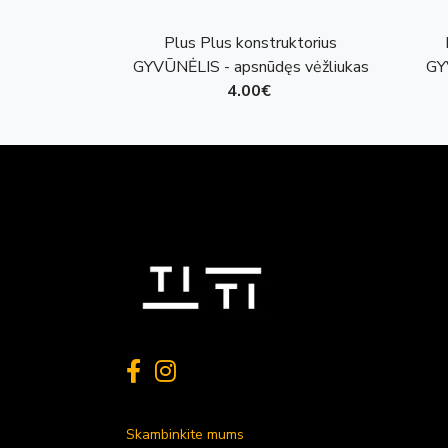
Plus Plus konstruktorius
GYVŪNĖLIS - apsnūdęs vėžliukas
GY
4.00€
Skambinkite mums