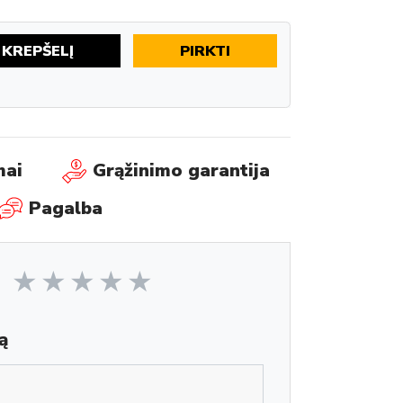
Į KREPŠELĮ
PIRKTI
mai
Grąžinimo garantija
Pagalba
ą