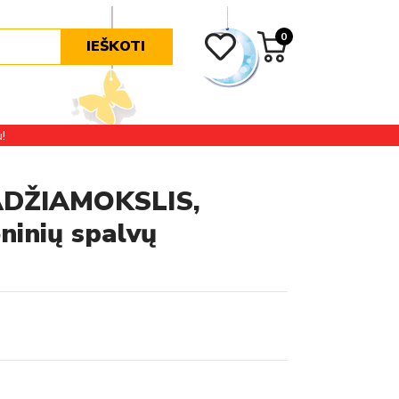
0
IEŠKOTI
!
ADŽIAMOKSLIS,
ninių spalvų