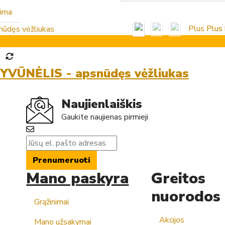
rima
GYVŪNĖLIS - apsnūdęs vėžliukas
Naujienlaiškis
Gaukite naujienas pirmieji
Prenumeruoti
Mano paskyra
Greitos
nuorodos
Grąžinimai
Akcijos
Mano užsakymai