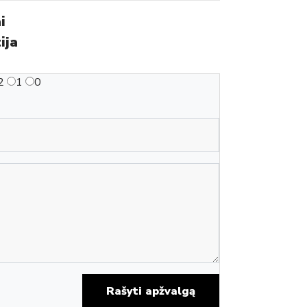
i
ija
2
1
0
Rašyti apžvalgą