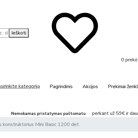
Ieškoti
0
0 prekė
irinkite kategoriją
Pagrindinis
Akcijos
Prekiniai ženkl
perkant už 59€ ir dau
Nemokamas pristatymas paštomatu
s konstruktorius Mini Basic 1200 det.