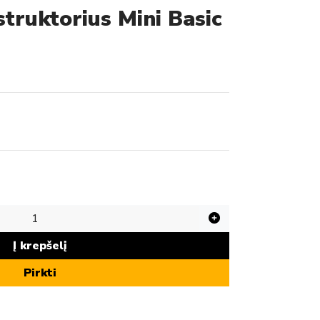
truktorius Mini Basic
Į krepšelį
Pirkti