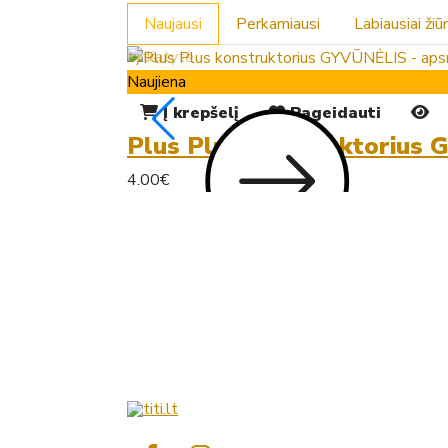
Naujausi
Perkamiausi
Labiausiai žiū
Naujiena
Į krepšelį
Pageidauti
Plus Plus konstruktorius 
4.00€