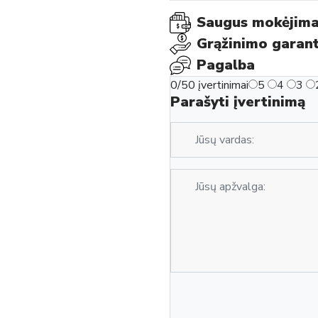
Saugus mokėjima
Grąžinimo garant
Pagalba
0/5
0 įvertinimai
5
4
3
Parašyti įvertinimą