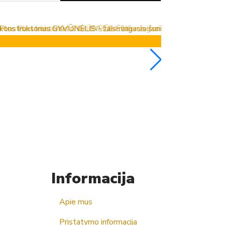
Naujiena
Į krepšelį
Plus Plus 
4.00€
Informacija
Apie mus
Pristatymo informacija