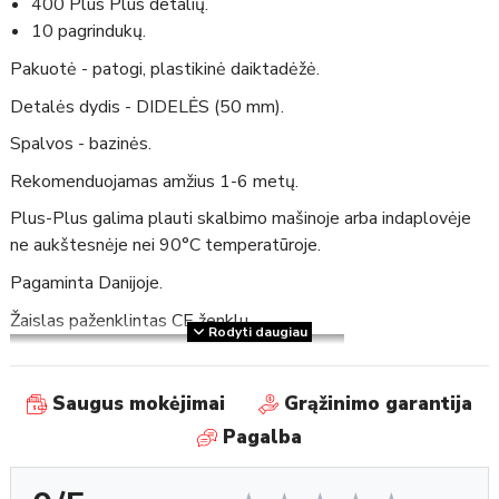
400 Plus Plus detalių.
10 pagrindukų.
Pakuotė - patogi, plastikinė daiktadėžė.
Detalės dydis - DIDELĖS (50 mm).
Spalvos - bazinės.
Rekomenduojamas amžius 1-6 metų.
Plus-Plus galima plauti skalbimo mašinoje arba indaplovėje
ne aukštesnėje nei 90°C temperatūroje.
Pagaminta Danijoje.
Žaislas paženklintas CE ženklu.
Rodyti daugiau
Saugus mokėjimai
Grąžinimo garantija
Pagalba