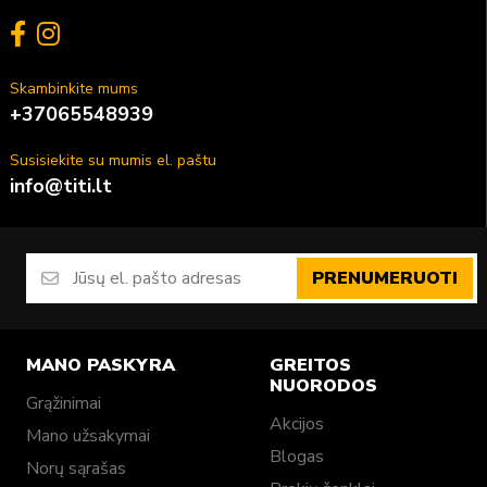
Skambinkite mums
+37065548939
Susisiekite su mumis el. paštu
info@titi.lt
PRENUMERUOTI
MANO PASKYRA
GREITOS
NUORODOS
Grąžinimai
Akcijos
Mano užsakymai
Blogas
Norų sąrašas