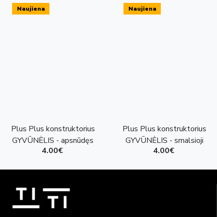
Naujiena
Naujiena
Plus Plus konstruktorius
Plus Plus konstruktorius
GYVŪNĖLIS - apsnūdęs
GYVŪNĖLIS - smalsioji
4.00€
4.00€
vėžliukas
katytė