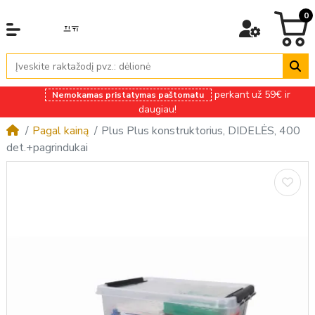
0
perkant už 59€ ir
Nemokamas pristatymas paštomatu
daugiau!
Pagal kainą
Plus Plus konstruktorius, DIDELĖS, 400
det.+pagrindukai