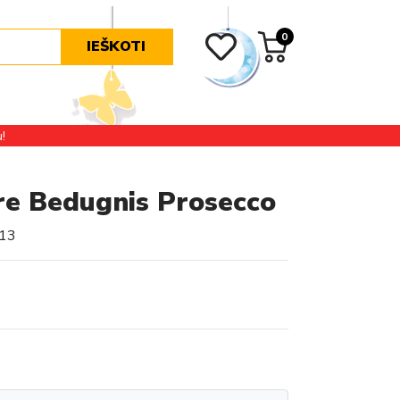
0
IEŠKOTI
!
ure Bedugnis Prosecco
13