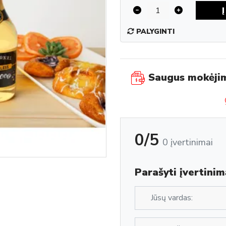
PALYGINTI
Saugus mokėji
0/5
0 įvertinimai
Parašyti įvertinim