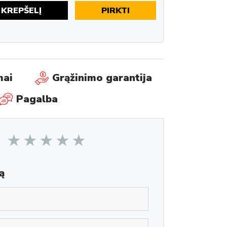
Į KREPŠELĮ
PIRKTI
mai
Grąžinimo garantija
Pagalba
ą