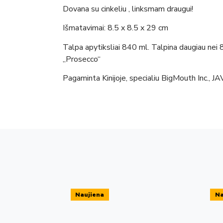
Dovana su cinkeliu , linksmam draugui!
Išmatavimai: 8.5 x 8.5 x 29 cm
Talpa apytiksliai 840 ml. Talpina daugiau nei 
„Prosecco“
Pagaminta Kinijoje, specialiu BigMouth Inc., JA
Naujiena
Na