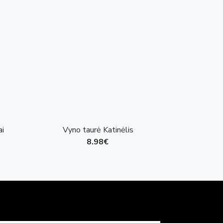
ai
Vyno taurė Katinėlis
Šampano 
8.98€