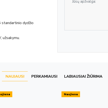
8 standartinio dydžio
V, užsakymu.
NAUJAUSI
PERKAMIAUSI
LABIAUSIAI ŽIŪRIMA
ujiena
Naujiena