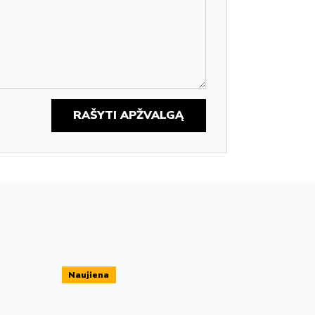
RAŠYTI APŽVALGĄ
Naujiena
Naujiena