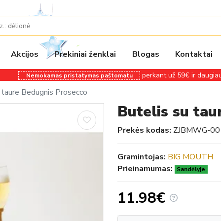
Akcijos
Prekiniai ženklai
Blogas
Kontaktai
perkant už 59€ ir daugiau
Nemokamas pristatymas paštomatu
u taure Bedugnis Prosecco
Butelis su ta
Prekės kodas:
ZJBMWG-00
Gramintojas:
BIG MOUTH
Prieinamumas:
Sandėlyje
11.98€