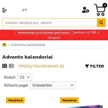
0
perkant už 59€ ir
Nemokamas pristatymas paštomatu
daugiau!
Advento kalendoriai
Advento kalendoriai
PREKIŲ PALYGINIMAS (0)
FILTER
Rodyti:
Rūšiuoti pagal:
Naujiena
Naujiena