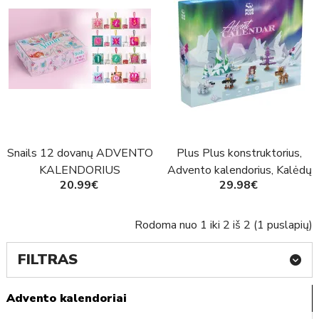
Snails 12 dovanų ADVENTO
Plus Plus konstruktorius,
KALENDORIUS
Advento kalendorius, Kalėdų
20.99€
29.98€
Senelio nuotykiai po Šiaurės
pašvaiste
Rodoma nuo 1 iki 2 iš 2 (1 puslapių)
FILTRAS
Advento kalendoriai