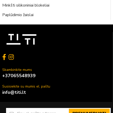
Minkšti silikoniniai blokeliai
Paplūdimio žaislai
Skambinkite mums
+37065548939
Susisiekite su mumis el. paštu
info@titi.lt