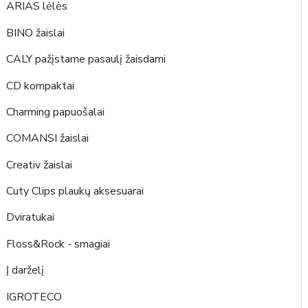
ARIAS lėlės
BINO žaislai
CALY pažįstame pasaulį žaisdami
CD kompaktai
Charming papuošalai
COMANSI žaislai
Creativ žaislai
Cuty Clips plaukų aksesuarai
Dviratukai
Floss&Rock - smagiai
Į darželį
IGROTECO