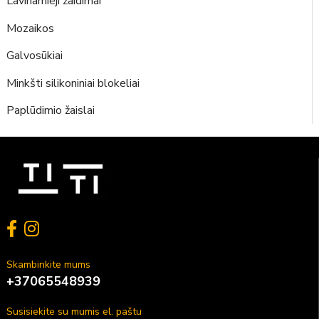
Lavinamieji žaidimai
Mozaikos
Galvosūkiai
Minkšti silikoniniai blokeliai
Paplūdimio žaislai
Skambinkite mums
+37065548939
Susisiekite su mumis el. paštu