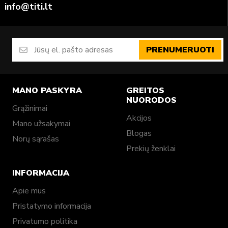
info@titi.lt
PRENUMERUOTI
MANO PASKYRA
GREITOS
NUORODOS
Grąžinimai
Akcijos
Mano užsakymai
Blogas
Norų sąrašas
Prekių ženklai
INFORMACIJA
Apie mus
Pristatymo informacija
Privatumo politika