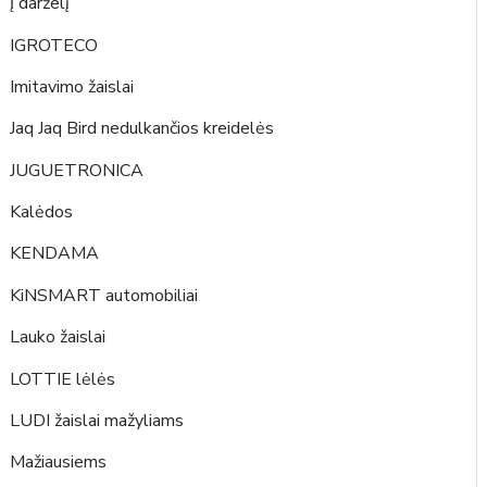
Į darželį
IGROTECO
Imitavimo žaislai
Jaq Jaq Bird nedulkančios kreidelės
JUGUETRONICA
Kalėdos
KENDAMA
KiNSMART automobiliai
Lauko žaislai
LOTTIE lėlės
LUDI žaislai mažyliams
Mažiausiems