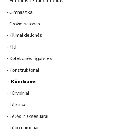
- Futbolas ir stalo futbolas
- Gimnastika
- Grožio salonas
- Kilimai delionės
- Kiti
- Kolekcinės figūrėles
- Konstruktoriai
- Kūdikiams
- Kūrybiniai
- Lėktuvai
- Lėlės ir aksesuarai
- Lėlių nameliai