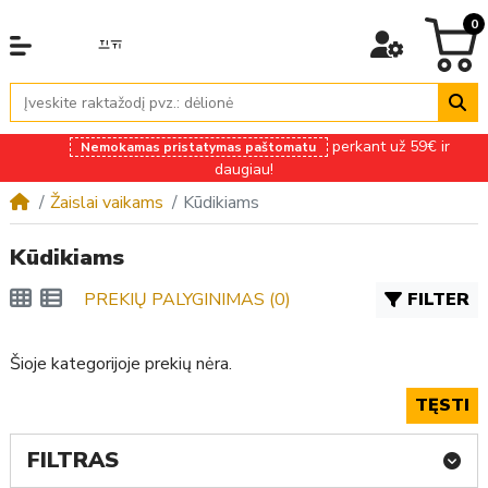
0
perkant už 59€ ir
Nemokamas pristatymas paštomatu
daugiau!
Žaislai vaikams
Kūdikiams
Kūdikiams
PREKIŲ PALYGINIMAS (0)
FILTER
Šioje kategorijoje prekių nėra.
TĘSTI
FILTRAS