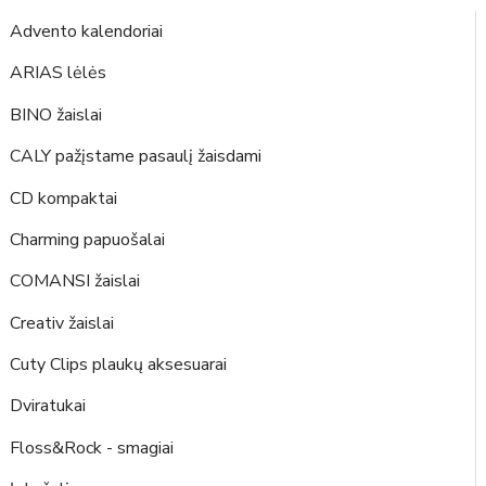
Advento kalendoriai
ARIAS lėlės
BINO žaislai
CALY pažįstame pasaulį žaisdami
CD kompaktai
Charming papuošalai
COMANSI žaislai
Creativ žaislai
Cuty Clips plaukų aksesuarai
Dviratukai
Floss&Rock - smagiai