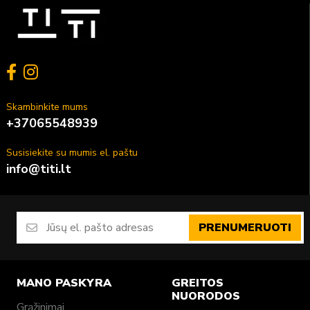
Skambinkite mums
+37065548939
Susisiekite su mumis el. paštu
info@titi.lt
PRENUMERUOTI
MANO PASKYRA
GREITOS
NUORODOS
Grąžinimai