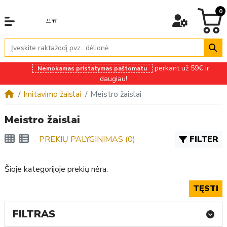
0
perkant už 59€ ir
Nemokamas pristatymas paštomatu
daugiau!
Imitavimo žaislai
Meistro žaislai
Meistro žaislai
PREKIŲ PALYGINIMAS (0)
FILTER
Šioje kategorijoje prekių nėra.
TĘSTI
FILTRAS