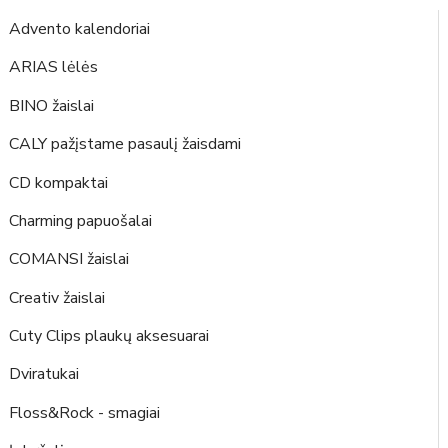
Advento kalendoriai
ARIAS lėlės
BINO žaislai
CALY pažįstame pasaulį žaisdami
CD kompaktai
Charming papuošalai
COMANSI žaislai
Creativ žaislai
Cuty Clips plaukų aksesuarai
Dviratukai
Floss&Rock - smagiai