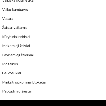
Vaikiška kosmetika
Vaiko kambarys
Vasara
Žaislai vaikams
Kūrybiniai rinkiniai
Mokomieji žaislai
Lavinamieji žaidimai
Mozaikos
Galvosūkiai
Minkšti silikoniniai blokeliai
Paplūdimio žaislai