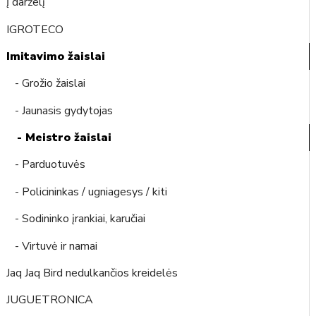
Į darželį
IGROTECO
Imitavimo žaislai
- Grožio žaislai
- Jaunasis gydytojas
- Meistro žaislai
- Parduotuvės
- Policininkas / ugniagesys / kiti
- Sodininko įrankiai, karučiai
- Virtuvė ir namai
Jaq Jaq Bird nedulkančios kreidelės
JUGUETRONICA