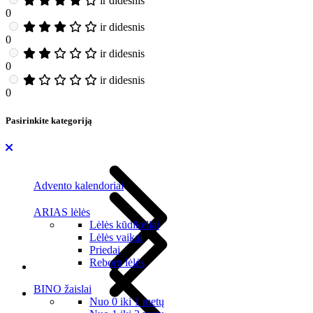
ir didesnis
0
ir didesnis
0
ir didesnis
0
ir didesnis
0
Pasirinkite kategoriją
Advento kalendoriai
ARIAS lėlės
Lėlės kūdikėliai
Lėlės vaikai
Priedai
Reborn lėlės
BINO žaislai
Nuo 0 iki 1 metų