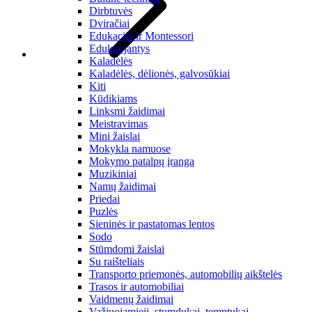
Dirbtuvės
Dviračiai
Edukacija ir Montessori
Edukuojantys
Kaladėlės
Kaladėlės, dėlionės, galvosūkiai
Kiti
Kūdikiams
Linksmi žaidimai
Meistravimas
Mini žaislai
Mokykla namuose
Mokymo patalpų įranga
Muzikiniai
Namų žaidimai
Priedai
Puzlės
Sieninės ir pastatomas lentos
Sodo
Stūmdomi žaislai
Su raišteliais
Transporto priemonės, automobilių aikštelės
Trasos ir automobiliai
Vaidmenų žaidimai
Važiuojamieji, stumdukai, temptukai