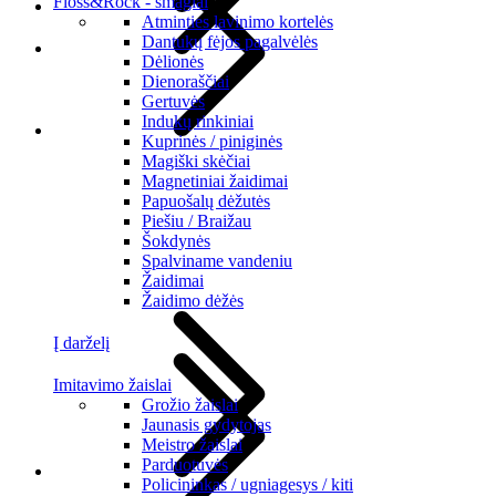
Floss&Rock - smagiai
Atminties lavinimo kortelės
Dantukų fėjos pagalvėlės
Dėlionės
Dienoraščiai
Gertuvės
Indukų rinkiniai
Kuprinės / piniginės
Magiški skėčiai
Magnetiniai žaidimai
Papuošalų dėžutės
Piešiu / Braižau
Šokdynės
Spalviname vandeniu
Žaidimai
Žaidimo dėžės
Į darželį
Imitavimo žaislai
Grožio žaislai
Jaunasis gydytojas
Meistro žaislai
Parduotuvės
Policininkas / ugniagesys / kiti