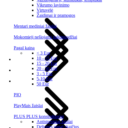
Vikrumo lavinimo
Virtuvėlė
Žaidimai ir pramogos
Mentari mediniai žaislai
Mokomieji nešiojami naktipuodžiai
Pagal kainą
< 3 Eur
10 - 15 Eur
15 - 20 Eur
20 - 50 Eur
3 - 5 Eur
5-10 Eur
50 Eur
PIO
PlayMais žaislai
PLUS PLUS konstruktoriai
Antistresiniai žaislai
Dėlionės pagal skaičius