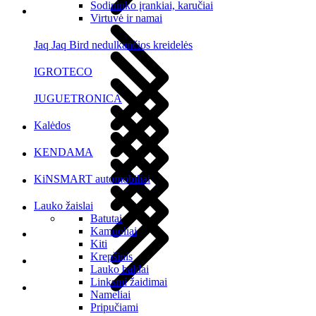
Sodininko įrankiai, karučiai
Virtuvė ir namai
Jaq Jaq Bird nedulkančios kreidelės
IGROTECO
JUGUETRONICA
Kalėdos
KENDAMA
KiNSMART automobiliai
Lauko žaislai
Batutai
Kamuoliai
Kiti
Krepšinis
Lauko baldai
Linksmi žaidimai
Nameliai
Pripučiami