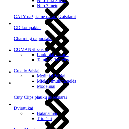
Nuo 1 iki 3 metų
Nuo 3 metų
CALY pažįstame pasaulį žaisdami
CD kompaktai
Charming papuošalai
COMANSI žaislai
Laukiniai vakarai
Teminės figūrėlės
Creativ žaislai
Mediniai žaislai
Mielos smulkmenėlės
Modelinai
Cuty Clips plaukų aksesuarai
Dviratukai
Balansiniai
Triračiai