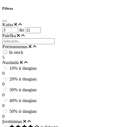
Filtras
Kaina
iki
Paieška
Prieinamumas
In stock
5
Nuolaida
10% ir daugiau
0
20% ir daugiau
0
30% ir daugiau
0
40% ir daugiau
0
50% ir daugiau
0
Įvertinimas