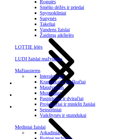
Rogutės
Smėlio dėžės ir priedai
Spyruokliniai
Supynės
Takeliai
Vandens žaislai
Žaidimų aikštelės
LOTTIE lėlės
LUDI žaislai mažyliams
Mažiausiems
Interaktyvūs
Kramtukai ir barškučiai
Maudynėms
Muzikiniai
Paspirtukai ir dviračiai
Projektoriai ir minkšti žaislai
Sensoriniai
Vaikštynės ir stumdukai
Mediniai žaislai
Arkadiniai
Buitinė technika