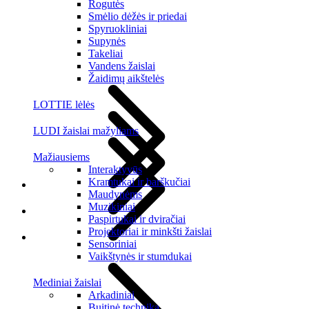
Rogutės
Smėlio dėžės ir priedai
Spyruokliniai
Supynės
Takeliai
Vandens žaislai
Žaidimų aikštelės
LOTTIE lėlės
LUDI žaislai mažyliams
Mažiausiems
Interaktyvūs
Kramtukai ir barškučiai
Maudynėms
Muzikiniai
Paspirtukai ir dviračiai
Projektoriai ir minkšti žaislai
Sensoriniai
Vaikštynės ir stumdukai
Mediniai žaislai
Arkadiniai
Buitinė technika