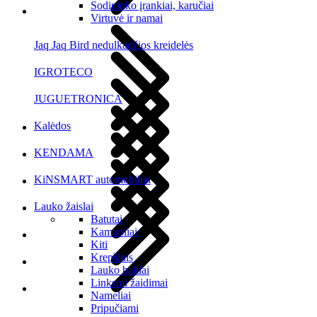
Sodininko įrankiai, karučiai
Virtuvė ir namai
Jaq Jaq Bird nedulkančios kreidelės
IGROTECO
JUGUETRONICA
Kalėdos
KENDAMA
KiNSMART automobiliai
Lauko žaislai
Batutai
Kamuoliai
Kiti
Krepšinis
Lauko baldai
Linksmi žaidimai
Nameliai
Pripučiami