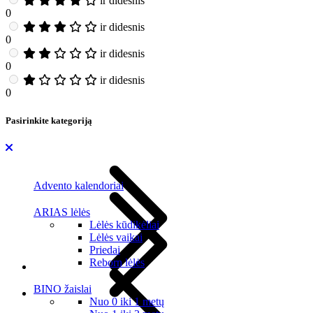
ir didesnis
0
ir didesnis
0
ir didesnis
0
ir didesnis
0
Pasirinkite kategoriją
Advento kalendoriai
ARIAS lėlės
Lėlės kūdikėliai
Lėlės vaikai
Priedai
Reborn lėlės
BINO žaislai
Nuo 0 iki 1 metų