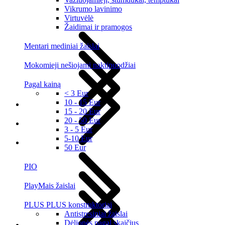
Vikrumo lavinimo
Virtuvėlė
Žaidimai ir pramogos
Mentari mediniai žaislai
Mokomieji nešiojami naktipuodžiai
Pagal kainą
< 3 Eur
10 - 15 Eur
15 - 20 Eur
20 - 50 Eur
3 - 5 Eur
5-10 Eur
50 Eur
PIO
PlayMais žaislai
PLUS PLUS konstruktoriai
Antistresiniai žaislai
Dėlionės pagal skaičius