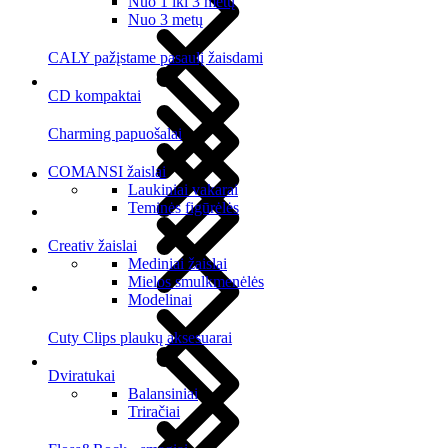
Nuo 1 iki 3 metų
Nuo 3 metų
CALY pažįstame pasaulį žaisdami
CD kompaktai
Charming papuošalai
COMANSI žaislai
Laukiniai vakarai
Teminės figūrėlės
Creativ žaislai
Mediniai žaislai
Mielos smulkmenėlės
Modelinai
Cuty Clips plaukų aksesuarai
Dviratukai
Balansiniai
Triračiai