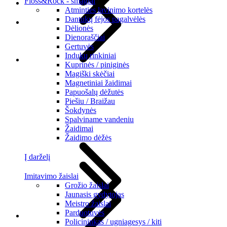
Floss&Rock - smagiai
Atminties lavinimo kortelės
Dantukų fėjos pagalvėlės
Dėlionės
Dienoraščiai
Gertuvės
Indukų rinkiniai
Kuprinės / piniginės
Magiški skėčiai
Magnetiniai žaidimai
Papuošalų dėžutės
Piešiu / Braižau
Šokdynės
Spalviname vandeniu
Žaidimai
Žaidimo dėžės
Į darželį
Imitavimo žaislai
Grožio žaislai
Jaunasis gydytojas
Meistro žaislai
Parduotuvės
Policininkas / ugniagesys / kiti