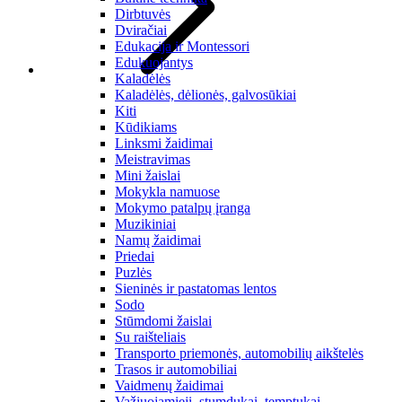
Dirbtuvės
Dviračiai
Edukacija ir Montessori
Edukuojantys
Kaladėlės
Kaladėlės, dėlionės, galvosūkiai
Kiti
Kūdikiams
Linksmi žaidimai
Meistravimas
Mini žaislai
Mokykla namuose
Mokymo patalpų įranga
Muzikiniai
Namų žaidimai
Priedai
Puzlės
Sieninės ir pastatomas lentos
Sodo
Stūmdomi žaislai
Su raišteliais
Transporto priemonės, automobilių aikštelės
Trasos ir automobiliai
Vaidmenų žaidimai
Važiuojamieji, stumdukai, temptukai