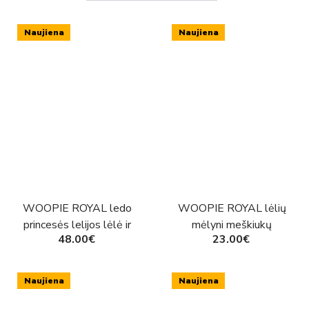
Naujiena
Naujiena
WOOPIE ROYAL ledo
WOOPIE ROYAL lėlių
princesės lelijos lėlė ir
mėlyni meškiukų
48.00€
23.00€
stebuklingos karietos
kombinezonai, 2 vnt. rinkinys
aksesuarai
Naujiena
Naujiena