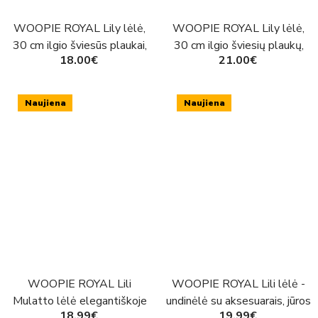
WOOPIE ROYAL Lily lėlė,
WOOPIE ROYAL Lily lėlė,
30 cm ilgio šviesūs plaukai,
30 cm ilgio šviesių plaukų,
18.00€
21.00€
rožinė suknelė, papuošalai
juoda rutulinė suknelė
Naujiena
Naujiena
WOOPIE ROYAL Lili
WOOPIE ROYAL Lili lėlė -
Mulatto lėlė elegantiškoje
undinėlė su aksesuarais, jūros
18.99€
19.99€