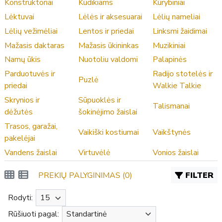
Konstruktoriai
Kūdikiams
Kūrybiniai
Lėktuvai
Lėlės ir aksesuarai
Lėlių nameliai
Lėlių vežimėliai
Lentos ir priedai
Linksmi žaidimai
Mažasis daktaras
Mažasis ūkininkas
Muzikiniai
Namų ūkis
Nuotoliu valdomi
Palapinės
Parduotuvės ir
Radijo stotelės ir
Puzlė
priedai
Walkie Talkie
Skrynios ir
Sūpuoklės ir
Talismanai
dėžutės
šokinėjimo žaislai
Trasos, garažai,
Vaikiški kostiumai
Vaikštynės
pakelėjai
Vandens žaislai
Virtuvėlė
Vonios žaislai
PREKIŲ PALYGINIMAS (0)
FILTER
Rodyti:
Rūšiuoti pagal: