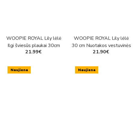
WOOPIE ROYAL Lily lėlė
WOOPIE ROYAL Lily lėlė
Ilgi šviesūs plaukai 30cm
30 cm Nuotakos vestuvinės
21.99€
21.90€
Levandų spalvos suknelės
suknelės aksesuarai
aksesuarai
Naujiena
Naujiena