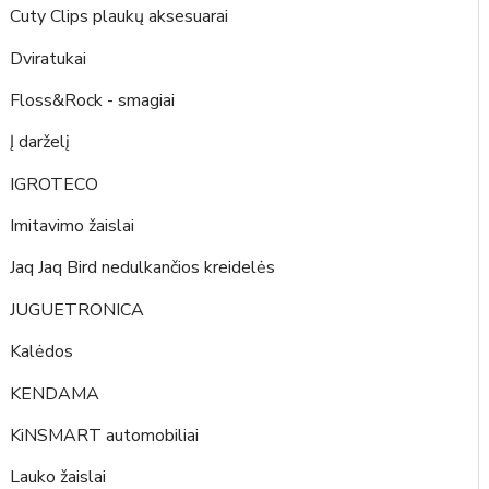
Cuty Clips plaukų aksesuarai
Dviratukai
Floss&Rock - smagiai
Į darželį
IGROTECO
Imitavimo žaislai
Jaq Jaq Bird nedulkančios kreidelės
JUGUETRONICA
Kalėdos
KENDAMA
KiNSMART automobiliai
Lauko žaislai