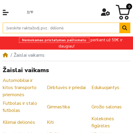
0
perkant už 59€ ir
Nemokamas pristatymas paštomatu
daugiau!
Žaislai vaikams
Žaislai vaikams
Automobiliai ir
kitos transporto
Dirbtuvės ir priedai
Edukuojantys
priemonės
Futbolas ir stalo
Gimnastika
Grožio salonas
futbolas
Kolekcinės
Kilimai delionės
Kiti
figūrėles