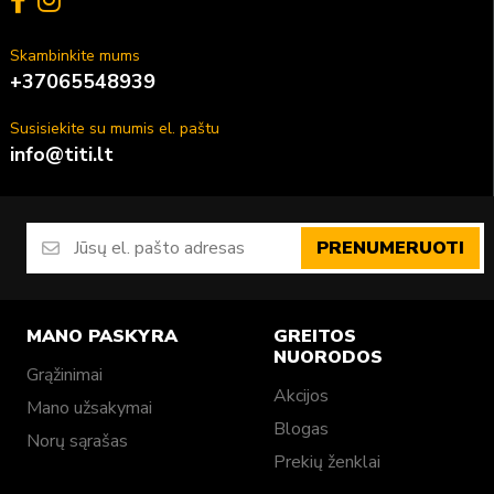
Skambinkite mums
+37065548939
Susisiekite su mumis el. paštu
info@titi.lt
PRENUMERUOTI
MANO PASKYRA
GREITOS
NUORODOS
Grąžinimai
Akcijos
Mano užsakymai
Blogas
Norų sąrašas
Prekių ženklai