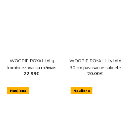
WOOPIE ROYAL lėlių
WOOPIE ROYAL Lily lėlė
kombinezonai su rožiniais
30 cm pavasarinė suknelė
22.99€
20.00€
zuikučiais (2 vnt.)
aksesuarai šuniukų piknikas
Naujiena
Naujiena