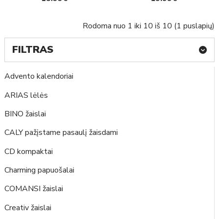
suknelėje
nuotykiai
Rodoma nuo 1 iki 10 iš 10 (1 puslapių)
FILTRAS
Advento kalendoriai
ARIAS lėlės
BINO žaislai
CALY pažįstame pasaulį žaisdami
CD kompaktai
Charming papuošalai
COMANSI žaislai
Creativ žaislai