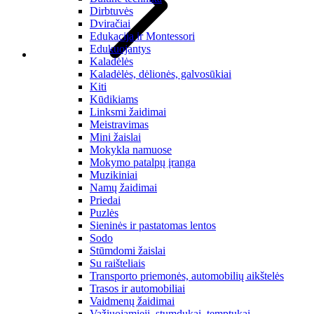
Dirbtuvės
Dviračiai
Edukacija ir Montessori
Edukuojantys
Kaladėlės
Kaladėlės, dėlionės, galvosūkiai
Kiti
Kūdikiams
Linksmi žaidimai
Meistravimas
Mini žaislai
Mokykla namuose
Mokymo patalpų įranga
Muzikiniai
Namų žaidimai
Priedai
Puzlės
Sieninės ir pastatomas lentos
Sodo
Stūmdomi žaislai
Su raišteliais
Transporto priemonės, automobilių aikštelės
Trasos ir automobiliai
Vaidmenų žaidimai
Važiuojamieji, stumdukai, temptukai