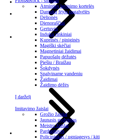
Floss&Rock - smagiai
Atminties lavinimo kortelės
Dantukų fėjos pagalvėlės
Dėlionės
Dienoraščiai
Gertuvės
Indukų rinkiniai
Kuprinės / piniginės
Magiški skėčiai
Magnetiniai žaidimai
Papuošalų dėžutės
Piešiu / Braižau
Šokdynės
Spalviname vandeniu
Žaidimai
Žaidimo dėžės
Į darželį
Imitavimo žaislai
Grožio žaislai
Jaunasis gydytojas
Meistro žaislai
Parduotuvės
Policininkas / ugniagesys / kiti