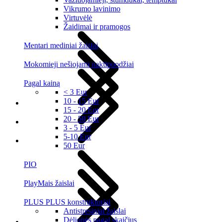
Vikrumo lavinimo
Virtuvėlė
Žaidimai ir pramogos
Mentari mediniai žaislai
Mokomieji nešiojami naktipuodžiai
Pagal kainą
< 3 Eur
10 - 15 Eur
15 - 20 Eur
20 - 50 Eur
3 - 5 Eur
5-10 Eur
50 Eur
PIO
PlayMais žaislai
PLUS PLUS konstruktoriai
Antistresiniai žaislai
Dėlionės pagal skaičius