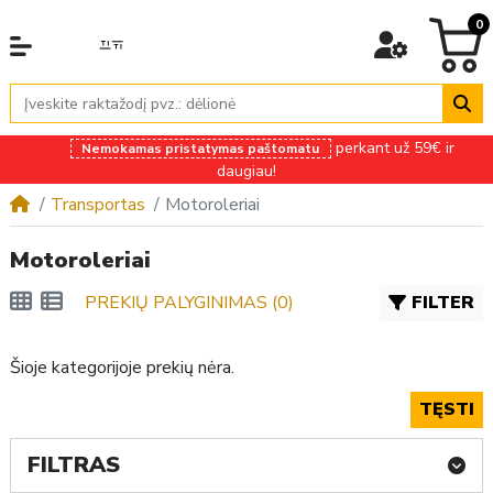
0
perkant už 59€ ir
Nemokamas pristatymas paštomatu
daugiau!
Transportas
Motoroleriai
Motoroleriai
PREKIŲ PALYGINIMAS (0)
FILTER
Šioje kategorijoje prekių nėra.
TĘSTI
FILTRAS