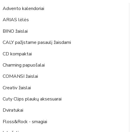
Advento kalendoriai
ARIAS lėlės
BINO žaislai
CALY pažįstame pasaulį žaisdami
CD kompaktai
Charming papuošalai
COMANSI žaislai
Creativ žaislai
Cuty Clips plaukų aksesuarai
Dviratukai
Floss&Rock - smagiai