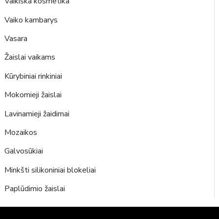
Vaikiška kosmetika
Vaiko kambarys
Vasara
Žaislai vaikams
Kūrybiniai rinkiniai
Mokomieji žaislai
Lavinamieji žaidimai
Mozaikos
Galvosūkiai
Minkšti silikoniniai blokeliai
Paplūdimio žaislai