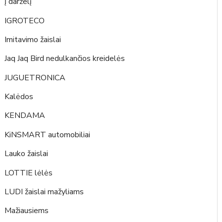
Į darželį
IGROTECO
Imitavimo žaislai
Jaq Jaq Bird nedulkančios kreidelės
JUGUETRONICA
Kalėdos
KENDAMA
KiNSMART automobiliai
Lauko žaislai
LOTTIE lėlės
LUDI žaislai mažyliams
Mažiausiems