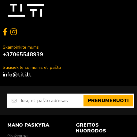
Skambinkite mums
+37065548939
Susisiekite su mumis el. paštu
info@titi.lt
PRENUMERUOTI
MANO PASKYRA
GREITOS
NUORODOS
Grąžinimai