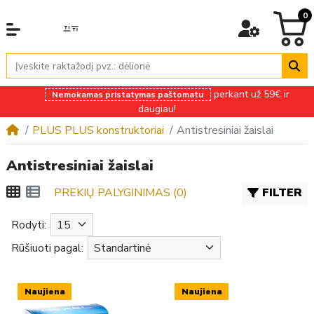
0
perkant už 59€ ir
Nemokamas pristatymas paštomatu
daugiau!
PLUS PLUS konstruktoriai
Antistresiniai žaislai
Antistresiniai žaislai
PREKIŲ PALYGINIMAS (0)
FILTER
Rodyti:
Rūšiuoti pagal:
Naujiena
Naujiena