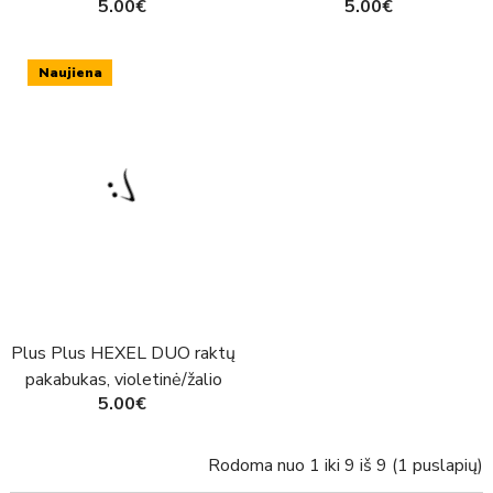
5.00€
5.00€
mėlyna
Naujiena
Plus Plus HEXEL DUO raktų
pakabukas, violetinė/žalio
5.00€
obuolio
Rodoma nuo 1 iki 9 iš 9 (1 puslapių)