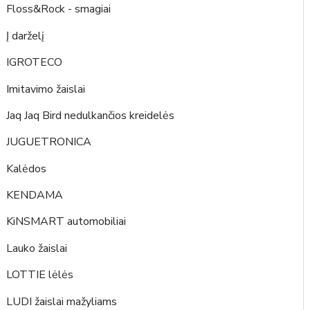
Floss&Rock - smagiai
Į darželį
IGROTECO
Imitavimo žaislai
Jaq Jaq Bird nedulkančios kreidelės
JUGUETRONICA
Kalėdos
KENDAMA
KiNSMART automobiliai
Lauko žaislai
LOTTIE lėlės
LUDI žaislai mažyliams