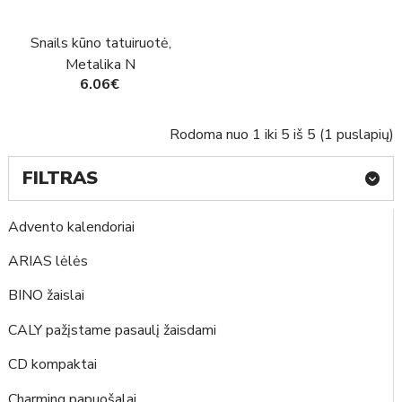
Snails kūno tatuiruotė,
Metalika N
6.06€
Rodoma nuo 1 iki 5 iš 5 (1 puslapių)
FILTRAS
Advento kalendoriai
ARIAS lėlės
BINO žaislai
CALY pažįstame pasaulį žaisdami
CD kompaktai
Charming papuošalai