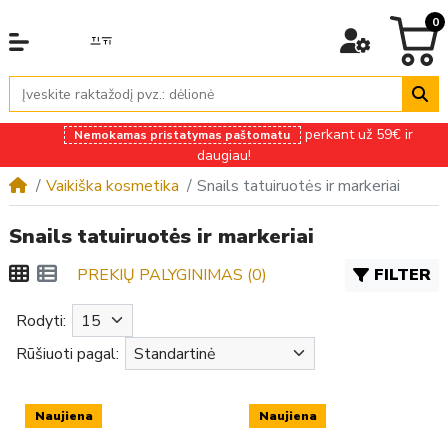
0
perkant už 59€ ir
Nemokamas pristatymas paštomatu
daugiau!
Vaikiška kosmetika
Snails tatuiruotės ir markeriai
Snails tatuiruotės ir markeriai
PREKIŲ PALYGINIMAS (0)
FILTER
Rodyti:
Rūšiuoti pagal:
Naujiena
Naujiena