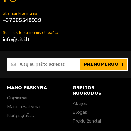
Skambinkite mums
+37065548939
Susisiekite su mumis el. paštu
info@titi.lt
PRENUMERUOTI
MANO PASKYRA
GREITOS
NUORODOS
Grąžinimai
Akcijos
Mano užsakymai
Blogas
Norų sąrašas
Prekių ženklai