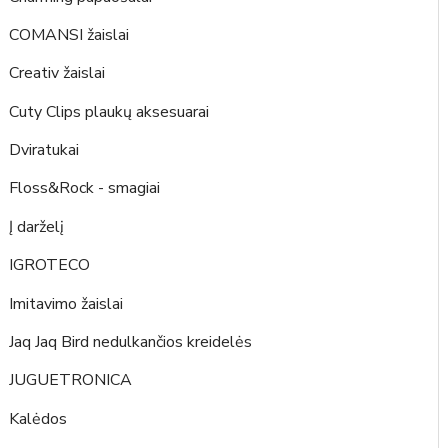
COMANSI žaislai
Creativ žaislai
Cuty Clips plaukų aksesuarai
Dviratukai
Floss&Rock - smagiai
Į darželį
IGROTECO
Imitavimo žaislai
Jaq Jaq Bird nedulkančios kreidelės
JUGUETRONICA
Kalėdos