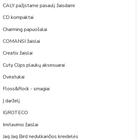
CALY pažįstame pasaulį žaisdami
CD kompaktai
Charming papuošalai
COMANSI žaislai
Creativ žaislai
Cuty Clips plaukų aksesuarai
Dviratukai
Floss&Rock - smagiai
Į darželį
IGROTECO
Imitavimo žaislai
Jaq Jaq Bird nedulkančios kreidelės