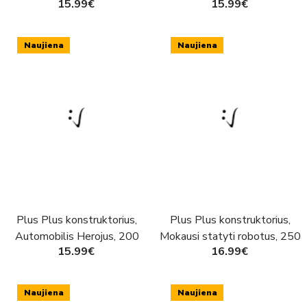
15.99€
15.99€
200 det.
Naujiena
Naujiena
Plus Plus konstruktorius,
Plus Plus konstruktorius,
Automobilis Herojus, 200
Mokausi statyti robotus, 250
15.99€
16.99€
det.
det.
Naujiena
Naujiena