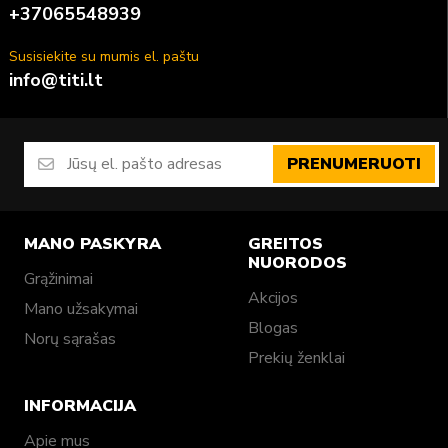
+37065548939
Susisiekite su mumis el. paštu
info@titi.lt
PRENUMERUOTI
MANO PASKYRA
GREITOS
NUORODOS
Grąžinimai
Akcijos
Mano užsakymai
Blogas
Norų sąrašas
Prekių ženklai
INFORMACIJA
Apie mus