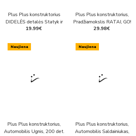
Plus Plus konstruktorius
Plus Plus konstruktorius,
DIDELĖS detalės Statyk ir
Pradžiamokslis RATAI, GO!
19.99€
29.98€
važiuok 29
500 det.
Naujiena
Naujiena
Plus Plus konstruktorius,
Plus Plus konstruktorius,
Automobilis Ugnis, 200 det.
Automobilis Saldainiukas,