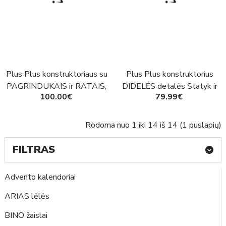
Plus Plus konstruktoriaus su
Plus Plus konstruktorius
PAGRINDUKAIS ir RATAIS,
DIDELĖS detalės Statyk ir
100.00€
79.99€
rinkinys
važiuok 200
Rodoma nuo 1 iki 14 iš 14 (1 puslapių)
FILTRAS
Advento kalendoriai
ARIAS lėlės
BINO žaislai