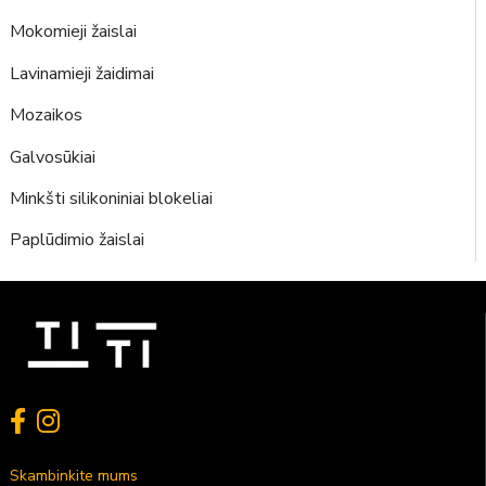
Mokomieji žaislai
Lavinamieji žaidimai
Mozaikos
Galvosūkiai
Minkšti silikoniniai blokeliai
Paplūdimio žaislai
Skambinkite mums