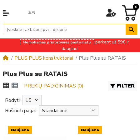
0
perkant už 59€ ir
Nemokamas pristatymas paštomatu
daugiau!
PLUS PLUS konstruktoriai
Plus Plus su RATAIS
Plus Plus su RATAIS
PREKIŲ PALYGINIMAS (0)
FILTER
Rodyti:
Rūšiuoti pagal:
Naujiena
Naujiena