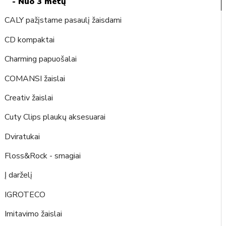
- Nuo 3 metų
CALY pažįstame pasaulį žaisdami
CD kompaktai
Charming papuošalai
COMANSI žaislai
Creativ žaislai
Cuty Clips plaukų aksesuarai
Dviratukai
Floss&Rock - smagiai
Į darželį
IGROTECO
Imitavimo žaislai