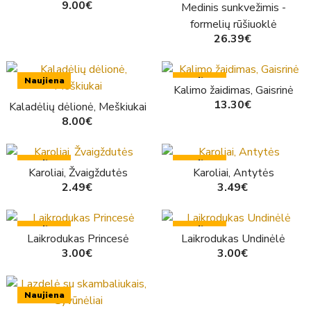
9.00€
Medinis sunkvežimis -
formelių rūšiuoklė
26.39€
Naujiena
Naujiena
Kalimo žaidimas, Gaisrinė
13.30€
Kaladėlių dėlionė, Meškiukai
8.00€
Naujiena
Naujiena
Karoliai, Žvaigždutės
Karoliai, Antytės
2.49€
3.49€
Naujiena
Naujiena
Laikrodukas Princesė
Laikrodukas Undinėlė
3.00€
3.00€
Naujiena