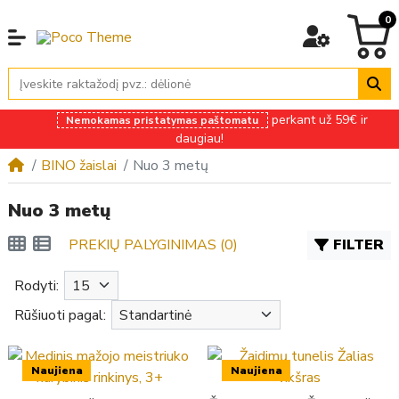
0
perkant už 59€ ir
Nemokamas pristatymas paštomatu
daugiau!
BINO žaislai
Nuo 3 metų
Nuo 3 metų
PREKIŲ PALYGINIMAS (0)
FILTER
Rodyti:
Rūšiuoti pagal:
Naujiena
Naujiena