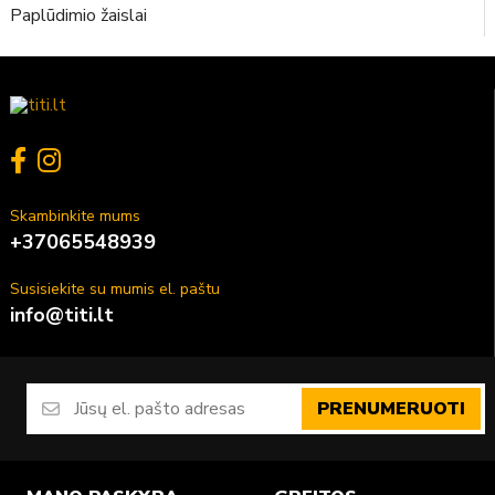
Paplūdimio žaislai
Skambinkite mums
+37065548939
Susisiekite su mumis el. paštu
info@titi.lt
PRENUMERUOTI