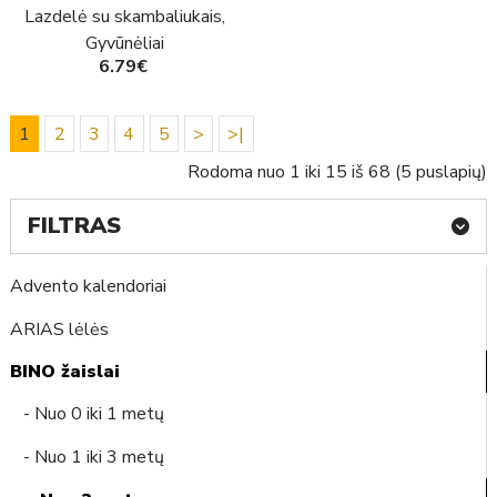
Lazdelė su skambaliukais,
Gyvūnėliai
6.79€
1
2
3
4
5
>
>|
Rodoma nuo 1 iki 15 iš 68 (5 puslapių)
FILTRAS
Advento kalendoriai
ARIAS lėlės
BINO žaislai
- Nuo 0 iki 1 metų
- Nuo 1 iki 3 metų