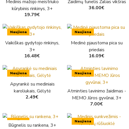
Medinis mažojo meistriuko
Žaidimų tunelis Žalias vikšras
36.00€
kūrybinis rinkinys, 3+
19.79€
Naujiena
Naujiena
Vaikiškas gydytojo rinkinys,
Medinė pjaustoma pica su
3+
priedais
16.48€
16.09€
Naujiena
Naujiena
Apyrankė su mediniais
karoliukais, Gėlytė
Atminties lavinimo žaidimas -
2.49€
MEMO Jūros gyvūnai, 3+
7.00€
Naujiena
Naujiena
Būgnelis su rankena, 3+