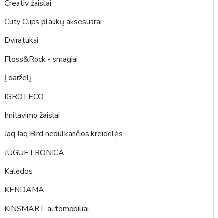
Creativ žaislai
Cuty Clips plaukų aksesuarai
Dviratukai
Floss&Rock - smagiai
Į darželį
IGROTECO
Imitavimo žaislai
Jaq Jaq Bird nedulkančios kreidelės
JUGUETRONICA
Kalėdos
KENDAMA
KiNSMART automobiliai