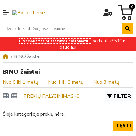
0
perkant už 59€ ir
Nemokamas pristatymas paštomatu
daugiau!
BINO žaislai
BINO žaislai
Nuo 0 iki 1 metų
Nuo 1 iki 3 metų
Nuo 3 metų
PREKIŲ PALYGINIMAS (0)
FILTER
Šioje kategorijoje prekių nėra.
TĘSTI