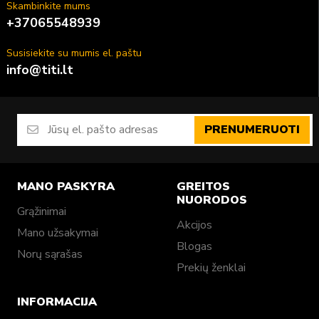
Skambinkite mums
+37065548939
Susisiekite su mumis el. paštu
info@titi.lt
PRENUMERUOTI
MANO PASKYRA
GREITOS
NUORODOS
Grąžinimai
Akcijos
Mano užsakymai
Blogas
Norų sąrašas
Prekių ženklai
INFORMACIJA