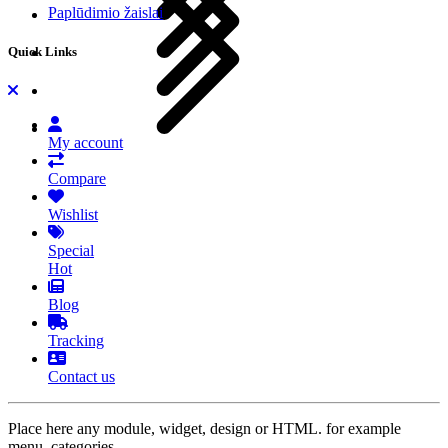
Paplūdimio žaislai
Quick Links
My account
Compare
Wishlist
Special
Hot
Blog
Tracking
Contact us
Place here any module, widget, design or HTML. for example
menu, categories