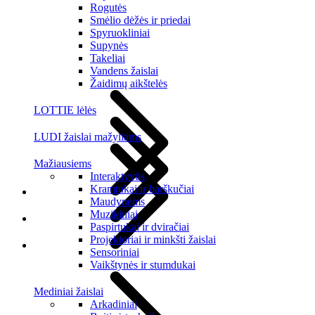
Rogutės
Smėlio dėžės ir priedai
Spyruokliniai
Supynės
Takeliai
Vandens žaislai
Žaidimų aikštelės
LOTTIE lėlės
LUDI žaislai mažyliams
Mažiausiems
Interaktyvūs
Kramtukai ir barškučiai
Maudynėms
Muzikiniai
Paspirtukai ir dviračiai
Projektoriai ir minkšti žaislai
Sensoriniai
Vaikštynės ir stumdukai
Mediniai žaislai
Arkadiniai