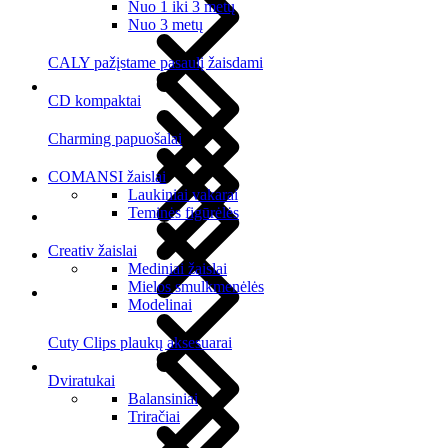
Nuo 1 iki 3 metų
Nuo 3 metų
CALY pažįstame pasaulį žaisdami
CD kompaktai
Charming papuošalai
COMANSI žaislai
Laukiniai vakarai
Teminės figūrėlės
Creativ žaislai
Mediniai žaislai
Mielos smulkmenėlės
Modelinai
Cuty Clips plaukų aksesuarai
Dviratukai
Balansiniai
Triračiai