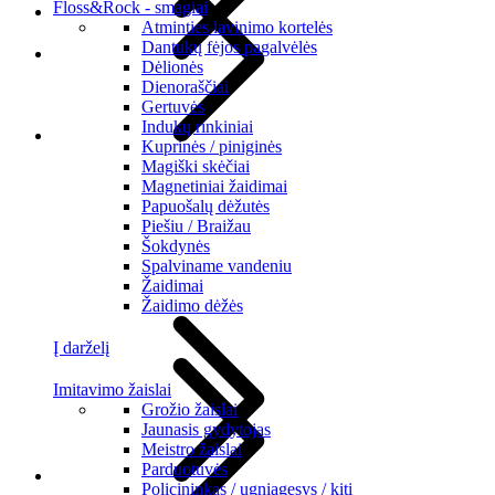
Floss&Rock - smagiai
Atminties lavinimo kortelės
Dantukų fėjos pagalvėlės
Dėlionės
Dienoraščiai
Gertuvės
Indukų rinkiniai
Kuprinės / piniginės
Magiški skėčiai
Magnetiniai žaidimai
Papuošalų dėžutės
Piešiu / Braižau
Šokdynės
Spalviname vandeniu
Žaidimai
Žaidimo dėžės
Į darželį
Imitavimo žaislai
Grožio žaislai
Jaunasis gydytojas
Meistro žaislai
Parduotuvės
Policininkas / ugniagesys / kiti