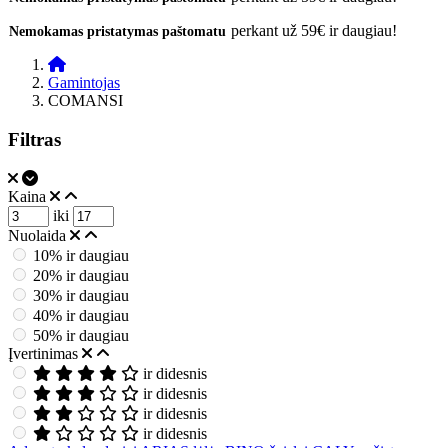
perkant už 59€ ir daugiau!
Nemokamas pristatymas paštomatu
Gamintojas
COMANSI
Filtras
Kaina
iki
Nuolaida
10% ir daugiau
20% ir daugiau
30% ir daugiau
40% ir daugiau
50% ir daugiau
Įvertinimas
ir didesnis
ir didesnis
ir didesnis
ir didesnis