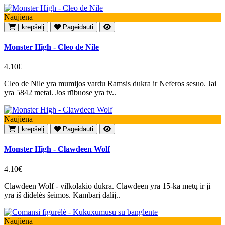
Naujiena
Į krepšelį
Pageidauti
Monster High - Cleo de Nile
4.10€
Cleo de Nile yra mumijos vardu Ramsis dukra ir Neferos sesuo. Jai
yra 5842 metai. Jos rūbuose yra tv..
Naujiena
Į krepšelį
Pageidauti
Monster High - Clawdeen Wolf
4.10€
Clawdeen Wolf - vilkolakio dukra. Clawdeen yra 15-ka metų ir ji
yra iš didelės šeimos. Kambarį dalij..
Naujiena