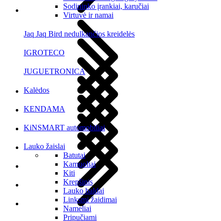
Sodininko įrankiai, karučiai
Virtuvė ir namai
Jaq Jaq Bird nedulkančios kreidelės
IGROTECO
JUGUETRONICA
Kalėdos
KENDAMA
KiNSMART automobiliai
Lauko žaislai
Batutai
Kamuoliai
Kiti
Krepšinis
Lauko baldai
Linksmi žaidimai
Nameliai
Pripučiami