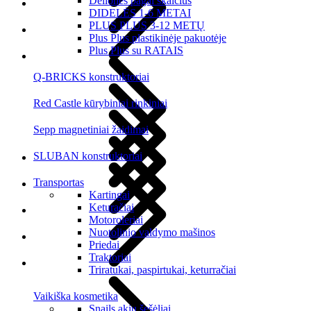
Dėlionės pagal skaičius
DIDELĖS 1-6 METAI
PLUS PLUS 3-12 METŲ
Plus Plus plastikinėje pakuotėje
Plus Plus su RATAIS
Q-BRICKS konstruktoriai
Red Castle kūrybiniai rinkiniai
Sepp magnetiniai žaidimai
SLUBAN konstruktoriai
Transportas
Kartingai
Keturačiai
Motoroleriai
Nuotolinio valdymo mašinos
Priedai
Traktoriai
Triratukai, paspirtukai, keturračiai
Vaikiška kosmetika
Snails akių šešėliai