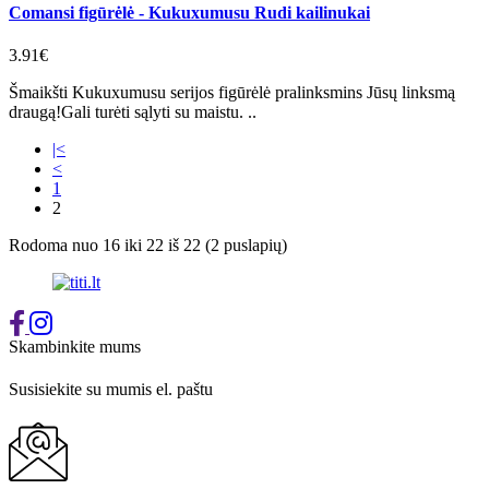
Comansi figūrėlė - Kukuxumusu Rudi kailinukai
3.91€
Šmaikšti Kukuxumusu serijos figūrėlė pralinksmins Jūsų linksmą
draugą!Gali turėti sąlyti su maistu. ..
|<
<
1
2
Rodoma nuo 16 iki 22 iš 22 (2 puslapių)
Skambinkite mums
+37065548939
Susisiekite su mumis el. paštu
info@titi.lt