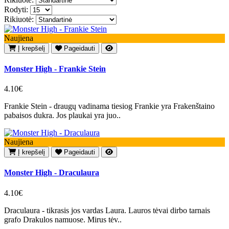
Rodyti:
Rikiuotė:
Naujiena
Į krepšelį
Pageidauti
Monster High - Frankie Stein
4.10€
Frankie Stein - draugų vadinama tiesiog Frankie yra Frakenštaino
pabaisos dukra. Jos plaukai yra juo..
Naujiena
Į krepšelį
Pageidauti
Monster High - Draculaura
4.10€
Draculaura - tikrasis jos vardas Laura. Lauros tėvai dirbo tarnais
grafo Drakulos namuose. Mirus tėv..