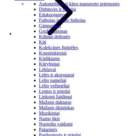
Automobiliai ir kitos transporto priemonės
Dirbtuvės ir priedai
Edukuojantys
Futbolas ir stalo futbolas
Gimnastika
Grožio salonas
Kilimai delionės
Kiti
Kolekcinės figūrėles
Konstruktoriai
Kūdikiams
Kūrybiniai
Lėktuvai
Lėlės ir aksesuarai
Lėlių nameliai
Lėlių vežimėliai
Lentos ir priedai
Linksmi žaidimai
Mažasis daktaras
Mažasis ūkininkas
Muzikiniai
Namų ūkis
Nuotoliu valdomi
Palapinės
Parduotuvės ir priedai