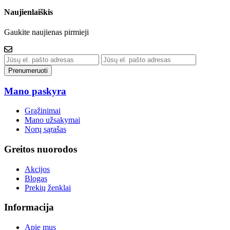
Naujienlaiškis
Gaukite naujienas pirmieji
Prenumeruoti
Mano paskyra
Grąžinimai
Mano užsakymai
Norų sąrašas
Greitos nuorodos
Akcijos
Blogas
Prekių ženklai
Informacija
Apie mus