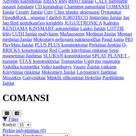
Advento kalendoriai
ARIAS lėlės
BINO žaislai
CALY pažįstame
pasaulį žaisdami
CD kompaktai
Charming papuošalai
COMANSI
žaislai
Creativ žaislai
Cuty Clips plaukų aksesuarai
Dviratukai
Floss&Rock - smagiai
Į darželį
IGROTECO
Imitavimo žaislai
Jaq
Jaq Bird nedulkančios kreidelės
JUGUETRONICA
Kalėdos
KENDAMA
KiNSMART automobiliai
Lauko žaislai
LOTTIE
lėlės
LUDI žaislai mažyliams
Mažiausiems
Mediniai žaislai
Mentari
mediniai žaislai
Mokomieji nešiojami naktipuodžiai
Pagal kainą
PIO
PlayMais žaislai
PLUS PLUS konstruktoriai
Prekiniai ženklai
Q-
BRICKS konstruktoriai
Red Castle kūrybiniai rinkiniai
Sepp
magnetiniai žaidimai
SLUBAN konstruktoriai
SPLAT PLANET -
kuriame
STAX konstruktoriai
Transportas
Ugdymo įstaigoms
Vaikiška kosmetika
Vaiko kambarys
Vasara
Žaislai vaikams
Kūrybiniai rinkiniai
Mokomieji žaislai
Lavinamieji žaidimai
Mozaikos
Galvosūkiai
Minkšti silikoniniai blokeliai
Paplūdimio
žaislai
COMANSI
Filter
Rodyti:
Prekių palyginimas (0)
Rikiuotė: