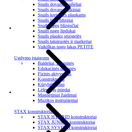
Snails dovanų maišeliai
Snails dovanų rinkiniai
Snails kreidutės plaukams
Snails lūpų blizgiai
Snails nagų blizgučiai
Snails nagų lipdukai
Snails plaukų sruogelės
Snails tatuiruotės ir markeriai
Vaikiškas nagų lakas PETITE
Ugdymo įstaigoms
Baldeliai, palapinės
Edukacinės dėlionės
Fizinis aktyvumas
Konstruktoriai
Kūrybiškumui
Lėlės ir jų priedai
Magnetiniai žaidimai
Muzikos instrumentai
STAX konstruktoriai
STAX HYBRID konstruktoriai
STAX JUNIOR konstruktoriai
STAX SYSTEM konstruktoriai