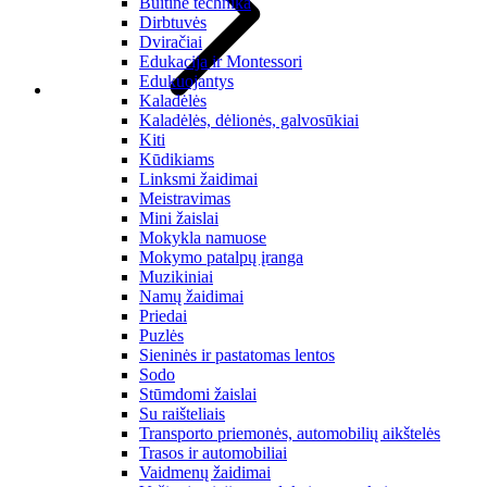
Buitinė technika
Dirbtuvės
Dviračiai
Edukacija ir Montessori
Edukuojantys
Kaladėlės
Kaladėlės, dėlionės, galvosūkiai
Kiti
Kūdikiams
Linksmi žaidimai
Meistravimas
Mini žaislai
Mokykla namuose
Mokymo patalpų įranga
Muzikiniai
Namų žaidimai
Priedai
Puzlės
Sieninės ir pastatomas lentos
Sodo
Stūmdomi žaislai
Su raišteliais
Transporto priemonės, automobilių aikštelės
Trasos ir automobiliai
Vaidmenų žaidimai