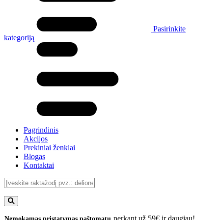
Pasirinkite
kategoriją
Pagrindinis
Akcijos
Prekiniai ženklai
Blogas
Kontaktai
perkant už 59€ ir daugiau!
Nemokamas pristatymas paštomatu