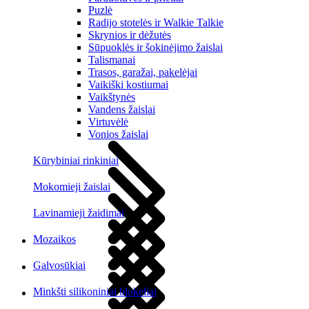
Puzlė
Radijo stotelės ir Walkie Talkie
Skrynios ir dėžutės
Sūpuoklės ir šokinėjimo žaislai
Talismanai
Trasos, garažai, pakelėjai
Vaikiški kostiumai
Vaikštynės
Vandens žaislai
Virtuvėlė
Vonios žaislai
Kūrybiniai rinkiniai
Mokomieji žaislai
Lavinamieji žaidimai
Mozaikos
Galvosūkiai
Minkšti silikoniniai blokeliai