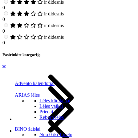
ir didesnis
0
ir didesnis
0
ir didesnis
0
ir didesnis
0
Pasirinkite kategoriją
Advento kalendoriai
ARIAS lėlės
Lėlės kūdikėliai
Lėlės vaikai
Priedai
Reborn lėlės
BINO žaislai
Nuo 0 iki 1 metų