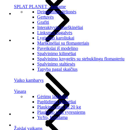
SPLAT PLANET - kuriame
Deimantinės dėlionės
Gertuvės
Grafiti
Interaktyvūs marškinėliai
Linksmos pagalvės
Lyginimo karoliukai
Marškinėliai su flomasteriais
Paveikslai iš modelino
Spalvinimo kilimėliai
Spalvinimo knygelės su stebuklingu flomasteriu
Spalvinimo staltiesės
Tapyba pagal skaičius
Vaiko kambarys
Vasara
Gėrimų laikikliai
Paplūdimio kilimėliai
Plaukimo ratai iki 20 kg
Plaukimo ratai vyresniems
YoYo, Kendama
Žaislai vaikams