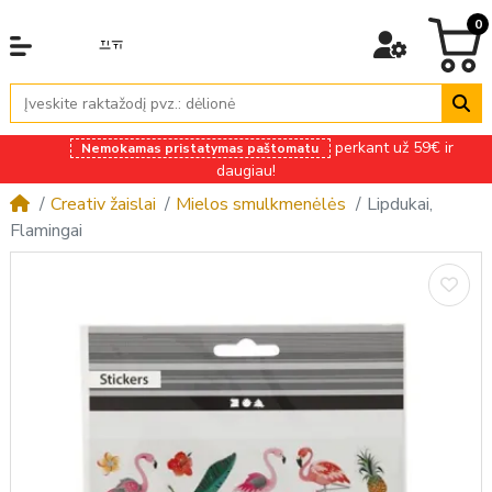
0
perkant už 59€ ir
Nemokamas pristatymas paštomatu
daugiau!
Creativ žaislai
Mielos smulkmenėlės
Lipdukai,
Flamingai