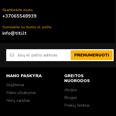
Skambinkite mums
+37065548939
Susisiekite su mumis el. paštu
info@titi.lt
PRENUMERUOTI
MANO PASKYRA
GREITOS
NUORODOS
Grąžinimai
Akcijos
Mano užsakymai
Blogas
Norų sąrašas
Prekių ženklai