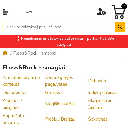
0
perkant už 59€ ir
Nemokamas pristatymas paštomatu
daugiau!
Floss&Rock - smagiai
Floss&Rock - smagiai
Atminties lavinimo
Dantukų fėjos
Dėlionės
kortelės
pagalvėlės
Dienoraščiai
Gertuvės
Indukų rinkiniai
Kuprinės /
Magnetiniai
Magiški skėčiai
piniginės
žaidimai
Papuošalų
Piešiu / Braižau
Šokdynės
dėžutės