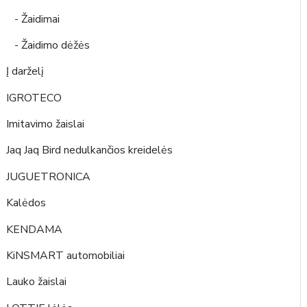
- Žaidimai
- Žaidimo dėžės
Į darželį
IGROTECO
Imitavimo žaislai
Jaq Jaq Bird nedulkančios kreidelės
JUGUETRONICA
Kalėdos
KENDAMA
KiNSMART automobiliai
Lauko žaislai