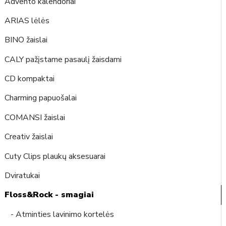
Advento kalendoriai
ARIAS lėlės
BINO žaislai
CALY pažįstame pasaulį žaisdami
CD kompaktai
Charming papuošalai
COMANSI žaislai
Creativ žaislai
Cuty Clips plaukų aksesuarai
Dviratukai
Floss&Rock - smagiai
- Atminties lavinimo kortelės