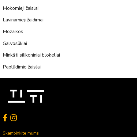
Mokomieji žaislai
Lavinamieji žaidimai
Mozaikos
Galvosūkiai
Minkšti silikoniniai blokeliai
Paplūdimio žaislai
Skambinkite mums