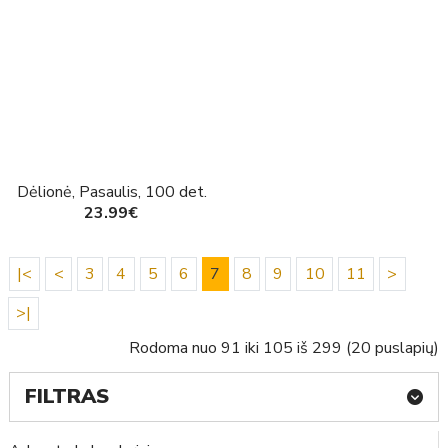
Dėlionė, Pasaulis, 100 det.
23.99€
|<
<
3
4
5
6
7
8
9
10
11
>
>|
Rodoma nuo 91 iki 105 iš 299 (20 puslapių)
FILTRAS