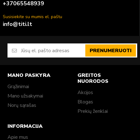
+37065548939
Susisiekite su mumis el. paštu
info@titi.lt
PRENUMERUOTI
MANO PASKYRA
GREITOS
NUORODOS
Grąžinimai
Akcijos
Mano užsakymai
Blogas
Norų sąrašas
Prekių ženklai
INFORMACIJA
Apie mus