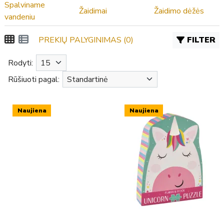
Spalviname
Žaidimai
Žaidimo dėžės
vandeniu
PREKIŲ PALYGINIMAS (0)
FILTER
Rodyti:
Rūšiuoti pagal:
Naujiena
Naujiena