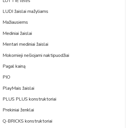
LOTTIE lėlės
LUDI žaislai mažyliams
Mažiausiems
Mediniai žaislai
Mentari mediniai žaislai
Mokomieji nešiojami naktipuodžiai
Pagal kainą
PIO
PlayMais žaislai
PLUS PLUS konstruktoriai
Prekiniai ženklai
Q-BRICKS konstruktoriai