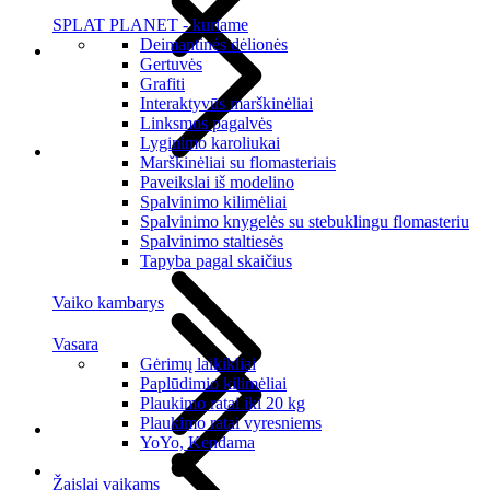
SPLAT PLANET - kuriame
Deimantinės dėlionės
Gertuvės
Grafiti
Interaktyvūs marškinėliai
Linksmos pagalvės
Lyginimo karoliukai
Marškinėliai su flomasteriais
Paveikslai iš modelino
Spalvinimo kilimėliai
Spalvinimo knygelės su stebuklingu flomasteriu
Spalvinimo staltiesės
Tapyba pagal skaičius
Vaiko kambarys
Vasara
Gėrimų laikikliai
Paplūdimio kilimėliai
Plaukimo ratai iki 20 kg
Plaukimo ratai vyresniems
YoYo, Kendama
Žaislai vaikams