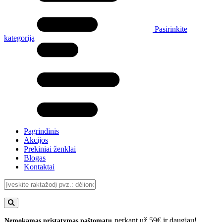
Pasirinkite
kategoriją
Pagrindinis
Akcijos
Prekiniai ženklai
Blogas
Kontaktai
perkant už 59€ ir daugiau!
Nemokamas pristatymas paštomatu