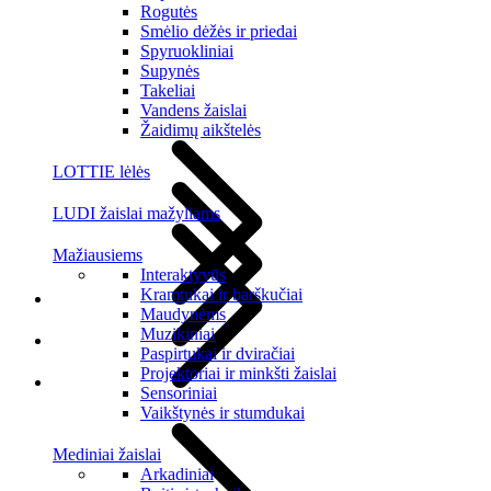
Rogutės
Smėlio dėžės ir priedai
Spyruokliniai
Supynės
Takeliai
Vandens žaislai
Žaidimų aikštelės
LOTTIE lėlės
LUDI žaislai mažyliams
Mažiausiems
Interaktyvūs
Kramtukai ir barškučiai
Maudynėms
Muzikiniai
Paspirtukai ir dviračiai
Projektoriai ir minkšti žaislai
Sensoriniai
Vaikštynės ir stumdukai
Mediniai žaislai
Arkadiniai