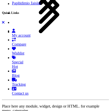
Paplūdimio žaislai
Quick Links
My account
Compare
Wishlist
Special
Hot
Blog
Tracking
Contact us
Place here any module, widget, design or HTML. for example
menu, categories