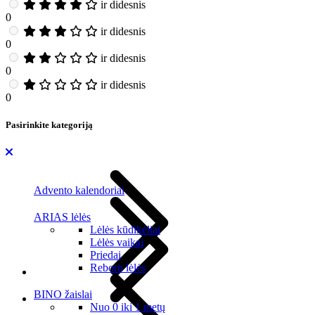
ir didesnis
0
ir didesnis
0
ir didesnis
0
ir didesnis
0
Pasirinkite kategoriją
Advento kalendoriai
ARIAS lėlės
Lėlės kūdikėliai
Lėlės vaikai
Priedai
Reborn lėlės
BINO žaislai
Nuo 0 iki 1 metų