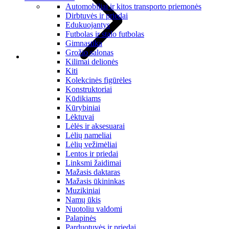
Automobiliai ir kitos transporto priemonės
Dirbtuvės ir priedai
Edukuojantys
Futbolas ir stalo futbolas
Gimnastika
Grožio salonas
Kilimai delionės
Kiti
Kolekcinės figūrėles
Konstruktoriai
Kūdikiams
Kūrybiniai
Lėktuvai
Lėlės ir aksesuarai
Lėlių nameliai
Lėlių vežimėliai
Lentos ir priedai
Linksmi žaidimai
Mažasis daktaras
Mažasis ūkininkas
Muzikiniai
Namų ūkis
Nuotoliu valdomi
Palapinės
Parduotuvės ir priedai