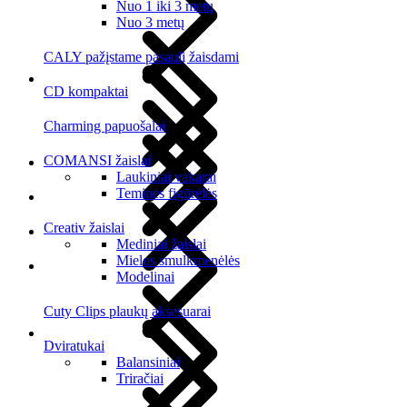
Nuo 1 iki 3 metų
Nuo 3 metų
CALY pažįstame pasaulį žaisdami
CD kompaktai
Charming papuošalai
COMANSI žaislai
Laukiniai vakarai
Teminės figūrėlės
Creativ žaislai
Mediniai žaislai
Mielos smulkmenėlės
Modelinai
Cuty Clips plaukų aksesuarai
Dviratukai
Balansiniai
Triračiai