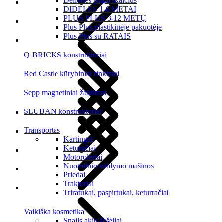
Dėlionės pagal skaičius
DIDELĖS 1-6 METAI
PLUS PLUS 3-12 METŲ
Plus Plus plastikinėje pakuotėje
Plus Plus su RATAIS
Q-BRICKS konstruktoriai
Red Castle kūrybiniai rinkiniai
Sepp magnetiniai žaidimai
SLUBAN konstruktoriai
Transportas
Kartingai
Keturačiai
Motoroleriai
Nuotolinio valdymo mašinos
Priedai
Traktoriai
Triratukai, paspirtukai, keturračiai
Vaikiška kosmetika
Snails akių šešėliai