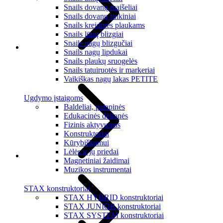
Snails dovanų maišeliai
Snails dovanų rinkiniai
Snails kreidutės plaukams
Snails lūpų blizgiai
Snails nagų blizgučiai
Snails nagų lipdukai
Snails plaukų sruogelės
Snails tatuiruotės ir markeriai
Vaikiškas nagų lakas PETITE
Ugdymo įstaigoms
Baldeliai, palapinės
Edukacinės dėlionės
Fizinis aktyvumas
Konstruktoriai
Kūrybiškumui
Lėlės ir jų priedai
Magnetiniai žaidimai
Muzikos instrumentai
STAX konstruktoriai
STAX HYBRID konstruktoriai
STAX JUNIOR konstruktoriai
STAX SYSTEM konstruktoriai