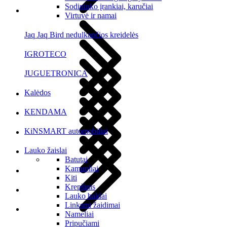
Sodininko įrankiai, karučiai
Virtuvė ir namai
Jaq Jaq Bird nedulkančios kreidelės
IGROTECO
JUGUETRONICA
Kalėdos
KENDAMA
KiNSMART automobiliai
Lauko žaislai
Batutai
Kamuoliai
Kiti
Krepšinis
Lauko baldai
Linksmi žaidimai
Nameliai
Pripučiami