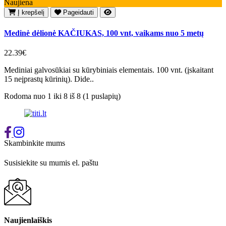
Naujiena
Į krepšelį
Pageidauti
Medinė dėlionė KAČIUKAS, 100 vnt, vaikams nuo 5 metų
22.39€
Mediniai galvosūkiai su kūrybiniais elementais. 100 vnt. (įskaitant
15 neįprastų kūrinių). Dide..
Rodoma nuo 1 iki 8 iš 8 (1 puslapių)
Skambinkite mums
+37065548939
Susisiekite su mumis el. paštu
info@titi.lt
Naujienlaiškis