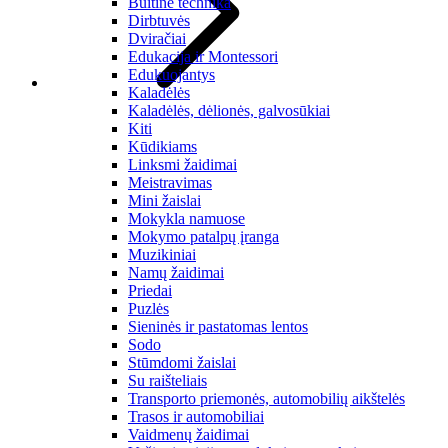
Buitinė technika
Dirbtuvės
Dviračiai
Edukacija ir Montessori
Edukuojantys
Kaladėlės
Kaladėlės, dėlionės, galvosūkiai
Kiti
Kūdikiams
Linksmi žaidimai
Meistravimas
Mini žaislai
Mokykla namuose
Mokymo patalpų įranga
Muzikiniai
Namų žaidimai
Priedai
Puzlės
Sieninės ir pastatomas lentos
Sodo
Stūmdomi žaislai
Su raišteliais
Transporto priemonės, automobilių aikštelės
Trasos ir automobiliai
Vaidmenų žaidimai