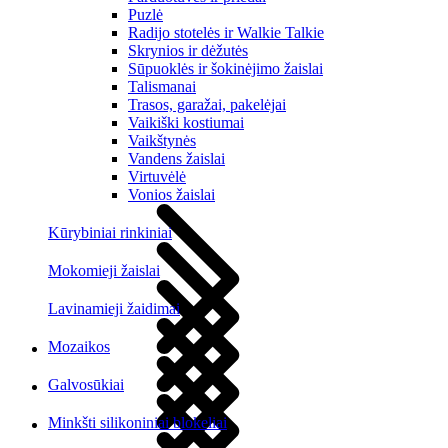
Puzlė
Radijo stotelės ir Walkie Talkie
Skrynios ir dėžutės
Sūpuoklės ir šokinėjimo žaislai
Talismanai
Trasos, garažai, pakelėjai
Vaikiški kostiumai
Vaikštynės
Vandens žaislai
Virtuvėlė
Vonios žaislai
Kūrybiniai rinkiniai
Mokomieji žaislai
Lavinamieji žaidimai
Mozaikos
Galvosūkiai
Minkšti silikoniniai blokeliai