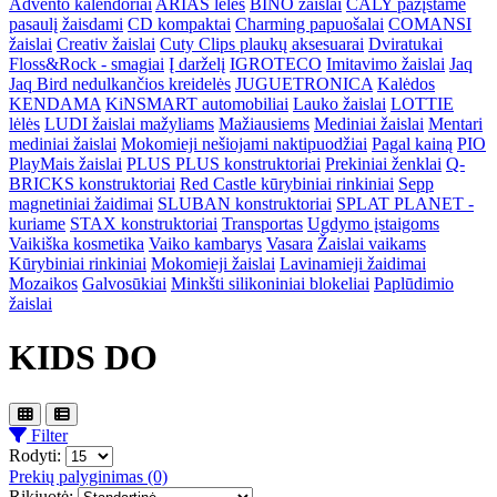
Advento kalendoriai
ARIAS lėlės
BINO žaislai
CALY pažįstame
pasaulį žaisdami
CD kompaktai
Charming papuošalai
COMANSI
žaislai
Creativ žaislai
Cuty Clips plaukų aksesuarai
Dviratukai
Floss&Rock - smagiai
Į darželį
IGROTECO
Imitavimo žaislai
Jaq
Jaq Bird nedulkančios kreidelės
JUGUETRONICA
Kalėdos
KENDAMA
KiNSMART automobiliai
Lauko žaislai
LOTTIE
lėlės
LUDI žaislai mažyliams
Mažiausiems
Mediniai žaislai
Mentari
mediniai žaislai
Mokomieji nešiojami naktipuodžiai
Pagal kainą
PIO
PlayMais žaislai
PLUS PLUS konstruktoriai
Prekiniai ženklai
Q-
BRICKS konstruktoriai
Red Castle kūrybiniai rinkiniai
Sepp
magnetiniai žaidimai
SLUBAN konstruktoriai
SPLAT PLANET -
kuriame
STAX konstruktoriai
Transportas
Ugdymo įstaigoms
Vaikiška kosmetika
Vaiko kambarys
Vasara
Žaislai vaikams
Kūrybiniai rinkiniai
Mokomieji žaislai
Lavinamieji žaidimai
Mozaikos
Galvosūkiai
Minkšti silikoniniai blokeliai
Paplūdimio
žaislai
KIDS DO
Filter
Rodyti:
Prekių palyginimas (0)
Rikiuotė: