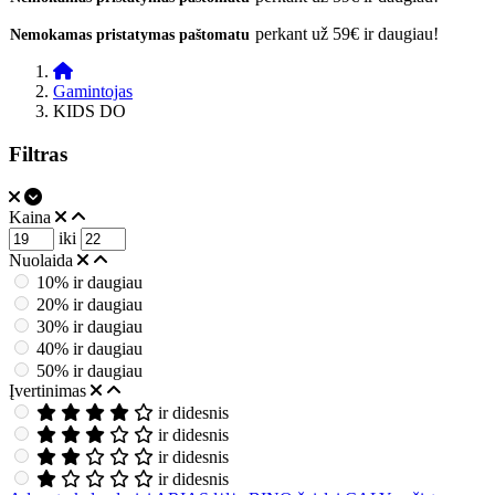
perkant už 59€ ir daugiau!
Nemokamas pristatymas paštomatu
Gamintojas
KIDS DO
Filtras
Kaina
iki
Nuolaida
10% ir daugiau
20% ir daugiau
30% ir daugiau
40% ir daugiau
50% ir daugiau
Įvertinimas
ir didesnis
ir didesnis
ir didesnis
ir didesnis