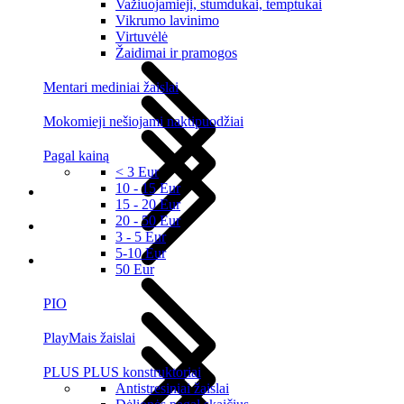
Važiuojamieji, stumdukai, temptukai
Vikrumo lavinimo
Virtuvėlė
Žaidimai ir pramogos
Mentari mediniai žaislai
Mokomieji nešiojami naktipuodžiai
Pagal kainą
< 3 Eur
10 - 15 Eur
15 - 20 Eur
20 - 50 Eur
3 - 5 Eur
5-10 Eur
50 Eur
PIO
PlayMais žaislai
PLUS PLUS konstruktoriai
Antistresiniai žaislai