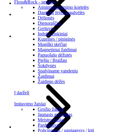
Floss&Rock - smagiai
Atminties lavinimo kortelės
Dantukų fėjos pagalvėlės
Dėlionės
Dienoraščiai
Gertuvės
Indukų rinkiniai
Kuprinės / piniginės
Magiški skėčiai
Magnetiniai žaidimai
Papuošalų dėžutės
Piešiu / Braižau
Šokdynės
Spalviname vandeniu
Žaidimai
Žaidimo dėžės
Į darželį
Imitavimo žaislai
Grožio žaislai
Jaunasis gydytojas
Meistro žaislai
Parduotuvės
Policininkas / ugniagesys / kiti