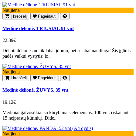
Naujiena
Į krepšelį
Pageidauti
Medinė dėlionė. TRIUSIAI. 91 vnt
22.39€
Dėlioti dėliones ne tik labai įdomu, bet ir labai naudinga! Šis įgūdis
padės vaikui vystytis: lo..
Naujiena
Į krepšelį
Pageidauti
Medinė dėlionė. ŽUVYS. 35 vnt
19.12€
Mediniai galvosūkiai su kūrybiniais elementais. 100 vnt. (įskaitant
15 neįprastų kūrinių). Dide..
Naujiena