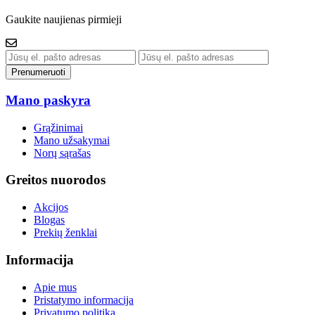
Gaukite naujienas pirmieji
Prenumeruoti
Mano paskyra
Grąžinimai
Mano užsakymai
Norų sąrašas
Greitos nuorodos
Akcijos
Blogas
Prekių ženklai
Informacija
Apie mus
Pristatymo informacija
Privatumo politika