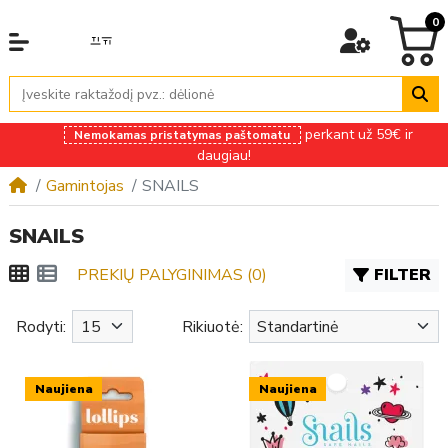
0
perkant už 59€ ir
Nemokamas pristatymas paštomatu
daugiau!
Gamintojas
SNAILS
SNAILS
PREKIŲ PALYGINIMAS (0)
FILTER
Rodyti:
Rikiuotė:
Naujiena
Naujiena