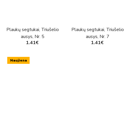
Plaukų segtukai, Triušelio
Plaukų segtukai, Triušelio
ausys, Nr. 5
ausys, Nr. 7
1.41€
1.41€
Naujiena