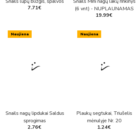
Snails lūpų blizgis, spalvos
Snails Mini nagų lakų rinkinys
7.71€
(6 vnt) - NUPLAUNAMAS
19.99€
nagų lakas
Naujiena
Naujiena
Snails nagų lipdukai Saldus
Plaukų segtukai, Triušelis
sprogimas
mėnulyje Nr. 20
2.76€
1.24€