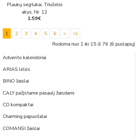
Plaukų segtukai, Triušelio
akys, Nr. 12
1.59€
1
2
3
4
5
6
>
>|
Rodoma nuo 1 iki 15 iš 76 (6 puslapių)
Advento kalendoriai
ARIAS lėlės
BINO žaislai
CALY pažįstame pasaulį žaisdami
CD kompaktai
Charming papuošalai
COMANSI žaislai