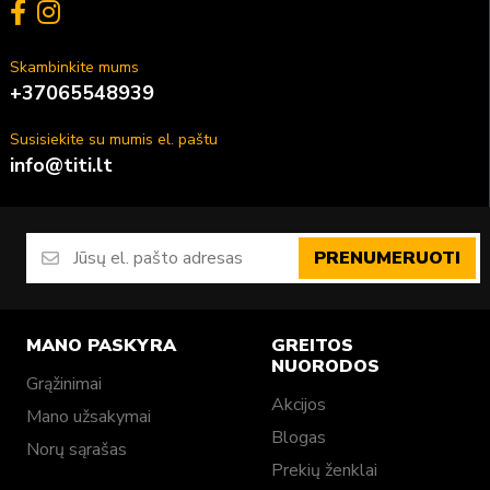
Skambinkite mums
+37065548939
Susisiekite su mumis el. paštu
info@titi.lt
PRENUMERUOTI
MANO PASKYRA
GREITOS
NUORODOS
Grąžinimai
Akcijos
Mano užsakymai
Blogas
Norų sąrašas
Prekių ženklai