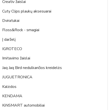
Creativ žaislai
Cuty Clips plaukų aksesuarai
Dviratukai
Floss&Rock - smagiai
Į darželį
IGROTECO
Imitavimo žaislai
Jaq Jaq Bird nedulkančios kreidelės
JUGUETRONICA
Kalėdos
KENDAMA
KiNSMART automobiliai