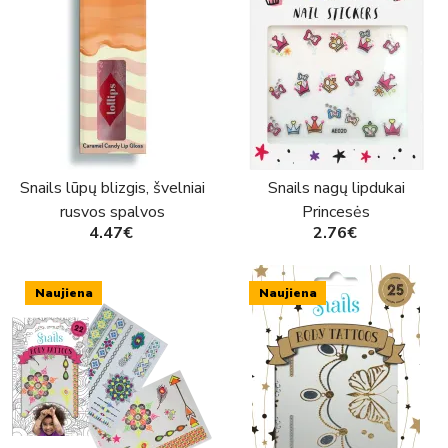
Snails lūpų blizgis, švelniai
Snails nagų lipdukai
rusvos spalvos
Princesės
4.47€
2.76€
Naujiena
Naujiena