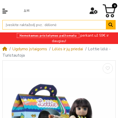
0
perkant už 59€ ir
Nemokamas pristatymas paštomatu
daugiau!
Ugdymo įstaigoms
Lėlės ir jų priedai
Lottie lėlė -
Turistautoja