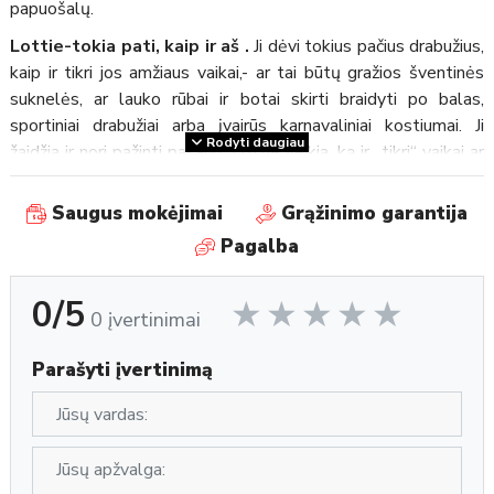
papuošalų.
Lottie-tokia pati, kaip ir aš .
Ji dėvi tokius pačius drabužius,
kaip ir tikri jos amžiaus vaikai,- ar tai būtų gražios šventinės
suknelės, ar lauko rūbai ir botai skirti braidyti po balas,
sportiniai drabužiai arba įvairūs karnavaliniai kostiumai. Ji
Rodyti daugiau
žaidžia ir nori pažinti pasaulį. Lottie veikia, ką ir „tikri“ vaikai ar
tai „mergaitiški“ užsiėmimai tokie, kaip baletas, šokiai,
žvaigždžių stebėjimai ar braidžiojimai po balas. Ji nebijo
Saugus mokėjimai
Grąžinimo garantija
išsipurvinti lauke, būti sportiška ir aktyvi. Gali apsirengti ir
Pagalba
karaliene, ir pirate, ir net super heroje. Lottie yra už tikrą
vaikystę!
0/5
0 įvertinimai
Lottie skatina vaikus būti sportiškais ir daug laiko
praleisti lauke.
Jos kojos lankstosi per kelius, o rankas ir
Parašyti įvertinimą
kojas prie klubų galima sukioti. Lottie galva sukiojasi į šonus ir
ji gali padaryti špagatą, kas praverčia žaidžiant ir atliekant
gimnastikos bei karatė pratimus.
Aukšto kokybės audiniai ir plaukai.
Lottie plaukai
pagaminti iš aukščiausios kokybės Saran neilono, kuriam