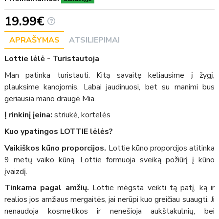
19.99€
APRAŠYMAS
ATSILIEPIMAI
Lottie lėlė - Turistautoja
Man patinka turistauti. Kitą savaitę keliausime į žygį,
plauksime kanojomis. Labai jaudinuosi, bet su manimi bus
geriausia mano draugė Mia.
Į rinkinį įeina:
striukė, kortelės
Kuo ypatingos LOTTIE lėlės?
Vaikiškos kūno proporcijos.
Lottie kūno proporcijos atitinka
9 metų vaiko kūną. Lottie formuoja sveiką požiūrį į kūno
įvaizdį.
Tinkama pagal amžių.
Lottie mėgsta veikti tą patį, ką ir
realios jos amžiaus mergaitės, jai nerūpi kuo greičiau suaugti. Ji
nenaudoja kosmetikos ir nenešioja aukštakulnių, bei