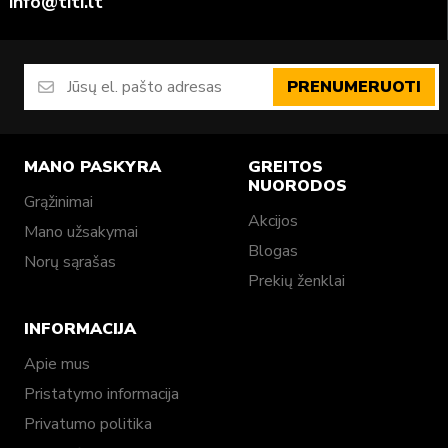
info@titi.lt
PRENUMERUOTI
MANO PASKYRA
GREITOS
NUORODOS
Grąžinimai
Akcijos
Mano užsakymai
Blogas
Norų sąrašas
Prekių ženklai
INFORMACIJA
Apie mus
Pristatymo informacija
Privatumo politika