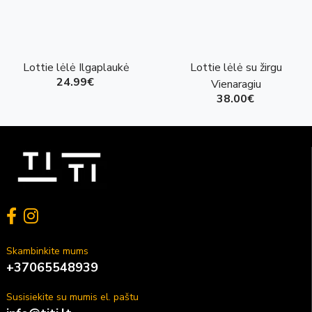
Lottie lėlė Ilgaplaukė
Lottie lėlė su žirgu
24.99€
Vienaragiu
38.00€
Skambinkite mums
+37065548939
Susisiekite su mumis el. paštu