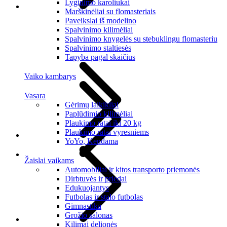
Lyginimo karoliukai
Marškinėliai su flomasteriais
Paveikslai iš modelino
Spalvinimo kilimėliai
Spalvinimo knygelės su stebuklingu flomasteriu
Spalvinimo staltiesės
Tapyba pagal skaičius
Vaiko kambarys
Vasara
Gėrimų laikikliai
Paplūdimio kilimėliai
Plaukimo ratai iki 20 kg
Plaukimo ratai vyresniems
YoYo, Kendama
Žaislai vaikams
Automobiliai ir kitos transporto priemonės
Dirbtuvės ir priedai
Edukuojantys
Futbolas ir stalo futbolas
Gimnastika
Grožio salonas
Kilimai delionės