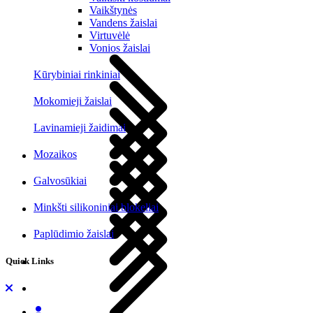
Vaikštynės
Vandens žaislai
Virtuvėlė
Vonios žaislai
Kūrybiniai rinkiniai
Mokomieji žaislai
Lavinamieji žaidimai
Mozaikos
Galvosūkiai
Minkšti silikoniniai blokeliai
Paplūdimio žaislai
Quick Links