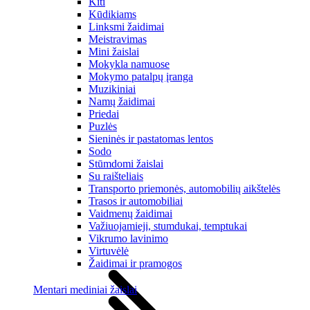
Kiti
Kūdikiams
Linksmi žaidimai
Meistravimas
Mini žaislai
Mokykla namuose
Mokymo patalpų įranga
Muzikiniai
Namų žaidimai
Priedai
Puzlės
Sieninės ir pastatomas lentos
Sodo
Stūmdomi žaislai
Su raišteliais
Transporto priemonės, automobilių aikštelės
Trasos ir automobiliai
Vaidmenų žaidimai
Važiuojamieji, stumdukai, temptukai
Vikrumo lavinimo
Virtuvėlė
Žaidimai ir pramogos
Mentari mediniai žaislai