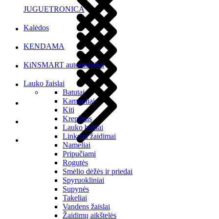
JUGUETRONICA
Kalėdos
KENDAMA
KiNSMART automobiliai
Lauko žaislai
Batutai
Kamuoliai
Kiti
Krepšinis
Lauko baldai
Linksmi žaidimai
Nameliai
Pripučiami
Rogutės
Smėlio dėžės ir priedai
Spyruokliniai
Supynės
Takeliai
Vandens žaislai
Žaidimų aikštelės