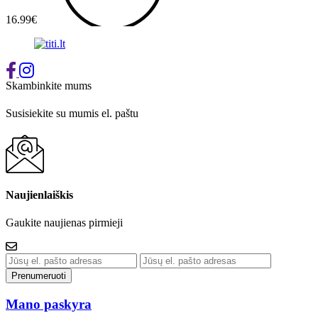
16.99€
1
Skambinkite mums
+37065548939
Susisiekite su mumis el. paštu
info@titi.lt
Naujienlaiškis
Gaukite naujienas pirmieji
Prenumeruoti
Mano paskyra