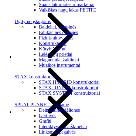
Snails tatuiruotės ir markeriai
Vaikiškas nagų lakas PETITE
Ugdymo įstaigoms
Baldeliai, palapinės
Edukacinės dėlionės
Fizinis aktyvumas
Konstruktoriai
Kūrybiškumui
Lėlės ir jų priedai
Magnetiniai žaidimai
Muzikos instrumentai
STAX konstruktoriai
STAX HYBRID konstruktoriai
STAX JUNIOR konstruktoriai
STAX SYSTEM konstruktoriai
SPLAT PLANET - kuriame
Deimantinės dėlionės
Gertuvės
Grafiti
Interaktyvūs marškinėliai
Linksmos pagalvės