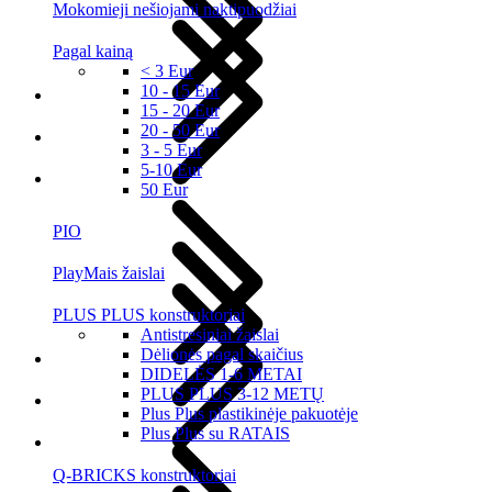
Mokomieji nešiojami naktipuodžiai
Pagal kainą
< 3 Eur
10 - 15 Eur
15 - 20 Eur
20 - 50 Eur
3 - 5 Eur
5-10 Eur
50 Eur
PIO
PlayMais žaislai
PLUS PLUS konstruktoriai
Antistresiniai žaislai
Dėlionės pagal skaičius
DIDELĖS 1-6 METAI
PLUS PLUS 3-12 METŲ
Plus Plus plastikinėje pakuotėje
Plus Plus su RATAIS
Q-BRICKS konstruktoriai