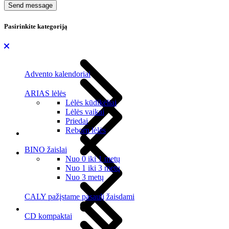
Send message
Pasirinkite kategoriją
Advento kalendoriai
ARIAS lėlės
Lėlės kūdikėliai
Lėlės vaikai
Priedai
Reborn lėlės
BINO žaislai
Nuo 0 iki 1 metų
Nuo 1 iki 3 metų
Nuo 3 metų
CALY pažįstame pasaulį žaisdami
CD kompaktai