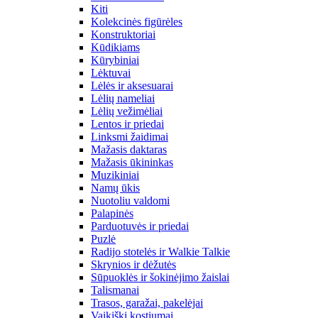
Kiti
Kolekcinės figūrėles
Konstruktoriai
Kūdikiams
Kūrybiniai
Lėktuvai
Lėlės ir aksesuarai
Lėlių nameliai
Lėlių vežimėliai
Lentos ir priedai
Linksmi žaidimai
Mažasis daktaras
Mažasis ūkininkas
Muzikiniai
Namų ūkis
Nuotoliu valdomi
Palapinės
Parduotuvės ir priedai
Puzlė
Radijo stotelės ir Walkie Talkie
Skrynios ir dėžutės
Sūpuoklės ir šokinėjimo žaislai
Talismanai
Trasos, garažai, pakelėjai
Vaikiški kostiumai