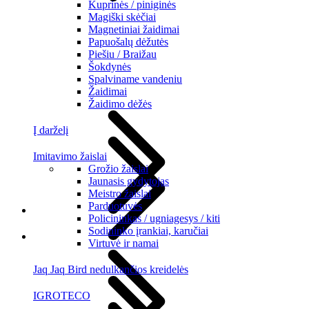
Kuprinės / piniginės
Magiški skėčiai
Magnetiniai žaidimai
Papuošalų dėžutės
Piešiu / Braižau
Šokdynės
Spalviname vandeniu
Žaidimai
Žaidimo dėžės
Į darželį
Imitavimo žaislai
Grožio žaislai
Jaunasis gydytojas
Meistro žaislai
Parduotuvės
Policininkas / ugniagesys / kiti
Sodininko įrankiai, karučiai
Virtuvė ir namai
Jaq Jaq Bird nedulkančios kreidelės
IGROTECO