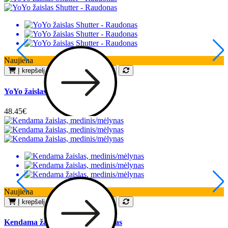
Naujiena
N
Į krepšelį
Pageidauti
YoYo žaislas Shutter - Raudonas
Y
48.45€
1
Naujiena
N
Į krepšelį
Pageidauti
Kendama žaislas, medinis/mėlynas
K