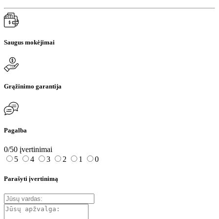
Saugus mokėjimai
Grąžinimo garantija
Pagalba
0/5
0 įvertinimai
5
4
3
2
1
0
Parašyti įvertinimą