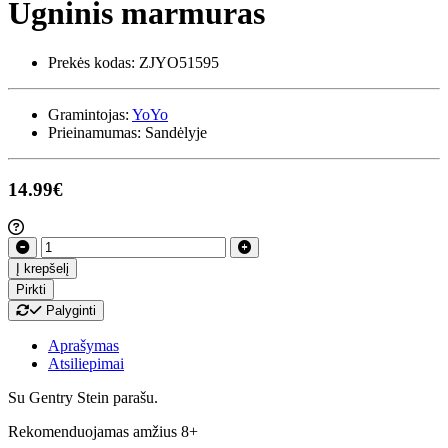
Ugninis marmuras
Prekės kodas:
ZJYO51595
Gramintojas:
YoYo
Prieinamumas:
Sandėlyje
14.99€
Į krepšelį
Pirkti
Palyginti
Aprašymas
Atsiliepimai
Su Gentry Stein parašu.
Rekomenduojamas amžius 8+