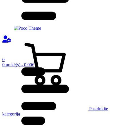
0
0 prekė(s) - 0.00€
Pasirinkite
kategoriją