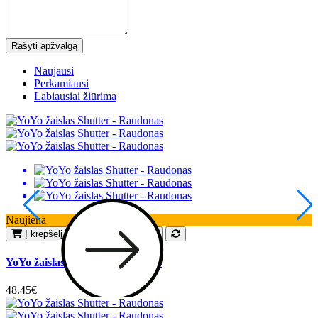
Rašyti apžvalgą
Naujausi
Perkamiausi
Labiausiai žiūrima
Naujiena
N
Į krepšelį
Pageidauti
YoYo žaislas Shutter - Raudonas
Y
48.45€
1