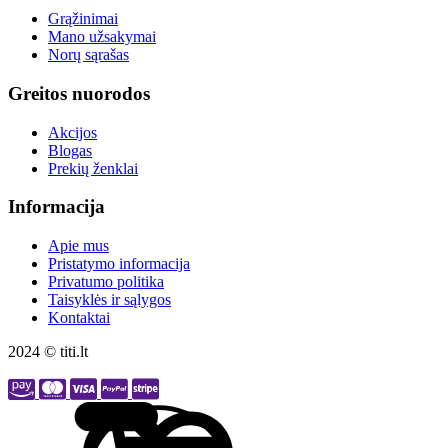
Grąžinimai
Mano užsakymai
Norų sąrašas
Greitos nuorodos
Akcijos
Blogas
Prekių ženklai
Informacija
Apie mus
Pristatymo informacija
Privatumo politika
Taisyklės ir sąlygos
Kontaktai
2024 © titi.lt