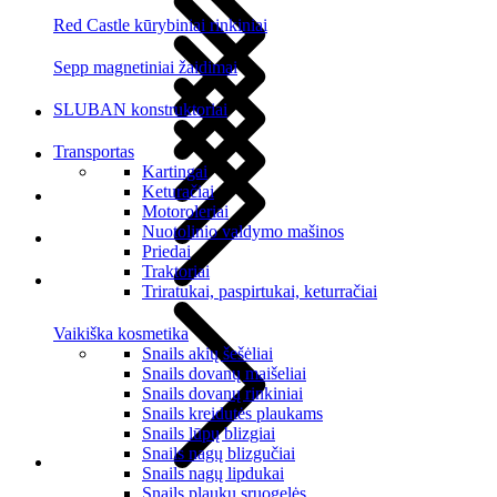
Red Castle kūrybiniai rinkiniai
Sepp magnetiniai žaidimai
SLUBAN konstruktoriai
Transportas
Kartingai
Keturačiai
Motoroleriai
Nuotolinio valdymo mašinos
Priedai
Traktoriai
Triratukai, paspirtukai, keturračiai
Vaikiška kosmetika
Snails akių šešėliai
Snails dovanų maišeliai
Snails dovanų rinkiniai
Snails kreidutės plaukams
Snails lūpų blizgiai
Snails nagų blizgučiai
Snails nagų lipdukai
Snails plaukų sruogelės