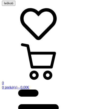
Ieškoti
0
0 prekė(s) - 0.00€