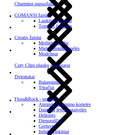
Charming papuošalai
COMANSI žaislai
Laukiniai vakarai
Teminės figūrėlės
Creativ žaislai
Mediniai žaislai
Mielos smulkmenėlės
Modelinai
Cuty Clips plaukų aksesuarai
Dviratukai
Balansiniai
Triračiai
Floss&Rock - smagiai
Atminties lavinimo kortelės
Dantukų fėjos pagalvėlės
Dėlionės
Dienoraščiai
Gertuvės
Indukų rinkiniai