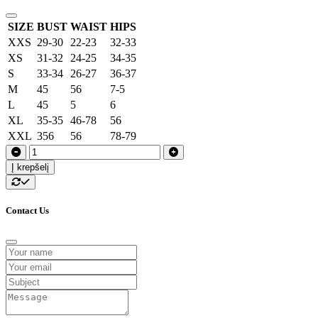
SIZE
BUST
WAIST
HIPS
XXS
29-30
22-23
32-33
XS
31-32
24-25
34-35
S
33-34
26-27
36-37
M
45
56
7-5
L
45
5
6
XL
35-35
46-78
56
XXL
356
56
78-79
Į krepšelį
Contact Us