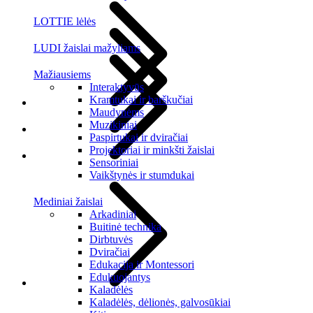
LOTTIE lėlės
LUDI žaislai mažyliams
Mažiausiems
Interaktyvūs
Kramtukai ir barškučiai
Maudynėms
Muzikiniai
Paspirtukai ir dviračiai
Projektoriai ir minkšti žaislai
Sensoriniai
Vaikštynės ir stumdukai
Mediniai žaislai
Arkadiniai
Buitinė technika
Dirbtuvės
Dviračiai
Edukacija ir Montessori
Edukuojantys
Kaladėlės
Kaladėlės, dėlionės, galvosūkiai