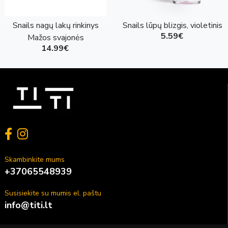
Snails nagų lakų rinkinys
Snails lūpų blizgis, violetinis
5.59€
Mažos svajonės
14.99€
Skambinkite mums
+37065548939
Susisiekite su mumis el. paštu
info@titi.lt