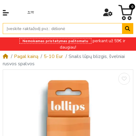
0
perkant už 59€ ir
Nemokamas pristatymas paštomatu
daugiau!
Pagal kainą
5-10 Eur
Snails lūpų blizgis, švelniai
rusvos spalvos