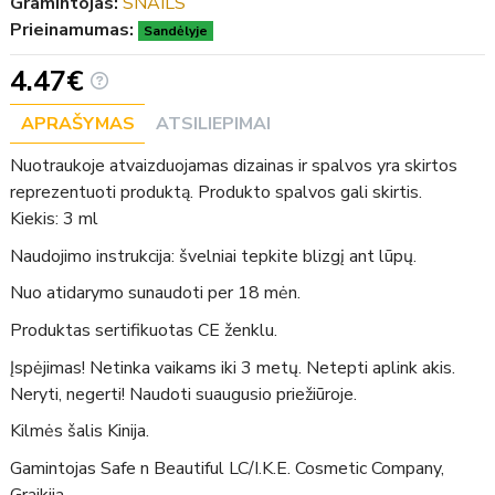
Gramintojas:
SNAILS
Prieinamumas:
Sandėlyje
4.47€
APRAŠYMAS
ATSILIEPIMAI
Nuotraukoje atvaizduojamas dizainas ir spalvos yra skirtos
reprezentuoti produktą. Produkto spalvos gali skirtis.
Kiekis: 3 ml
Naudojimo instrukcija: švelniai tepkite blizgį ant lūpų.
Nuo atidarymo sunaudoti per 18 mėn.
Produktas sertifikuotas CE ženklu.
Įspėjimas! Netinka vaikams iki 3 metų. Netepti aplink akis.
Neryti, negerti! Naudoti suaugusio priežiūroje.
Kilmės šalis Kinija.
Gamintojas Safe n Beautiful LC/I.K.E. Cosmetic Company,
Graikija.