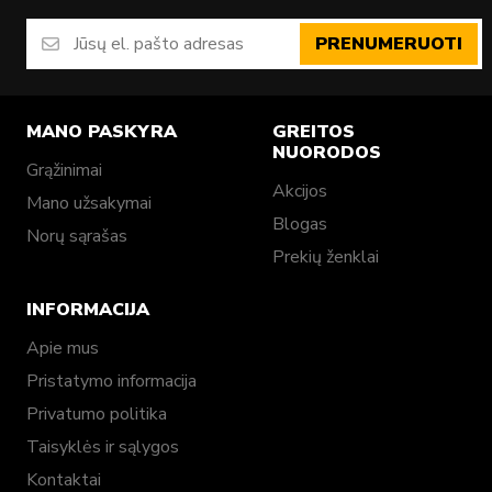
PRENUMERUOTI
MANO PASKYRA
GREITOS
NUORODOS
Grąžinimai
Akcijos
Mano užsakymai
Blogas
Norų sąrašas
Prekių ženklai
INFORMACIJA
Apie mus
Pristatymo informacija
Privatumo politika
Taisyklės ir sąlygos
Kontaktai